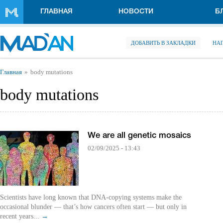
Перейти к основному содержанию
ГЛАВНАЯ
НОВОСТИ
Б
ДОБАВИТЬ В ЗАКЛАДКИ
НА
Вы здесь
Главная
body mutations
body mutations
We are all genetic mosaics
02/09/2025 - 13:43
Scientists have long known that DNA-copying systems make the
occasional blunder — that’s how cancers often start — but only in
recent years...
→