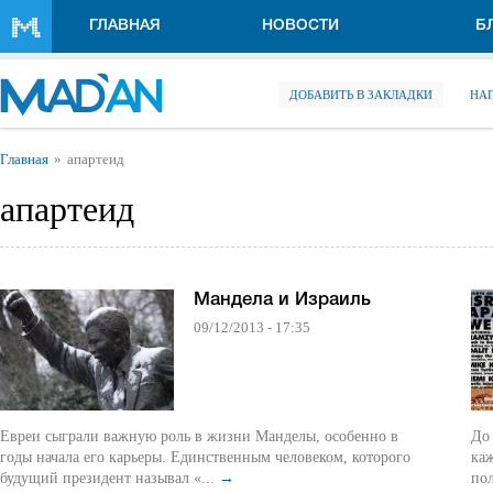
Перейти к основному содержанию
ГЛАВНАЯ
НОВОСТИ
Б
ДОБАВИТЬ В ЗАКЛАДКИ
НА
Вы здесь
Главная
апартеид
апартеид
Мандела и Израиль
09/12/2013 - 17:35
Евреи сыграли важную роль в жизни Манделы, особенно в
До 
годы начала его карьеры. Единственным человеком, которого
каж
будущий президент называл «...
→
пол