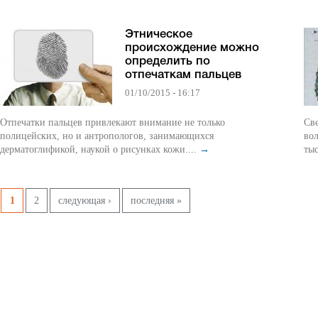
Этническое
происхождение можно
определить по
отпечаткам пальцев
01/10/2015 - 16:17
Отпечатки пальцев привлекают внимание не только
Св
полицейских, но и антропологов, занимающихся
вол
дерматоглификой, наукой о рисунках кожи....
→
тыс
Страницы
1
2
следующая ›
последняя »