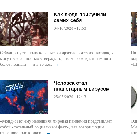
Как люди приручили
самих себя
04/10/2020 - 12:53
Сейчас, спустя полвека и тысячи археологических находок, я
По
могу с уверенностью утверждать, что мы обладаем намного
вы
более полным — и в то же...
→
«Ш
Человек стал
планетарным вирусом
25/05/2020 - 12:13
«Монд»: Почему нынешняя мировая пандемия представляет
Одн
собой «тотальный социальный факт», как говорил один
Ми
из основоположников...
→
кот