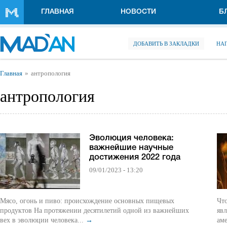
Перейти к основному содержанию
ГЛАВНАЯ
НОВОСТИ
Б
ДОБАВИТЬ В ЗАКЛАДКИ
НА
Вы здесь
Главная
антропология
антропология
Эволюция человека:
важнейшие научные
достижения 2022 года
09/01/2023 - 13:20
Мясо, огонь и пиво: происхождение основных пищевых
Что
продуктов На протяжении десятилетий одной из важнейших
явл
вех в эволюции человека...
→
аме