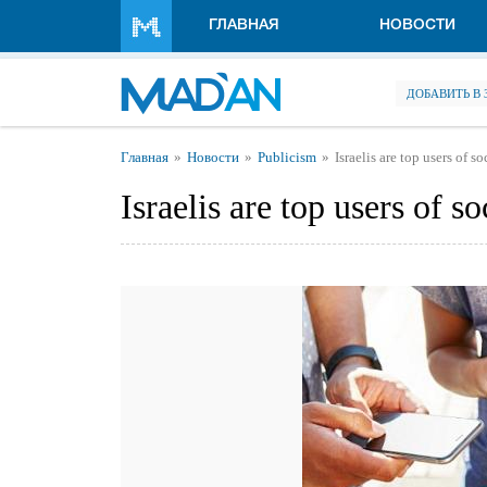
Перейти к основному содержанию
ГЛАВНАЯ
НОВОСТИ
ДОБАВИТЬ В
Вы здесь
Главная
Новости
Publicism
Israelis are top users of s
Israelis are top users of s