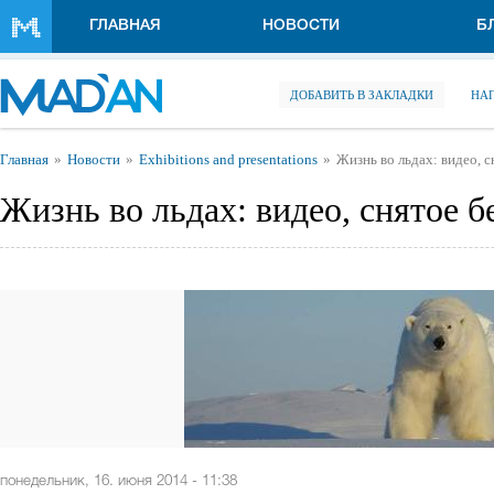
Перейти к основному содержанию
ГЛАВНАЯ
НОВОСТИ
Б
ДОБАВИТЬ В ЗАКЛАДКИ
НА
Вы здесь
Главная
Новости
Exhibitions and presentations
Жизнь во льдах: видео, 
Жизнь во льдах: видео, снятое 
понедельник, 16. июня 2014 - 11:38