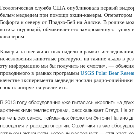
Геологическая служба США опубликовала первый видеор
белым медведем при помощи экшн-камеры. Оператором в
Бофорта к северу от Прадхо-Бей на Аляске. В ролике мо
котика под водой, обмакивает его замороженную тушку 
кавалером.
Камеры на шее животных надели в рамках исследования,
исчезновения животные реагируют на таяние льдов в рез
эту информацию мы бы получить не смогли», — объясняе
проводимого в рамках программы
USGS Polar Bear Resea
качестве эксперимента медведи носили радио-ошейники 
срок планируется увеличить.
В 2013 году оборудование уже пытались укрепить на двух
арктическими температурами, рассказывает Этвуд. На э
на четырех самок, пойманных биологом Энтони Пагано дл
поведения и расхода энергии. Ошейники также оборудо
датчиком активности, который распознает — отдыхает, хо