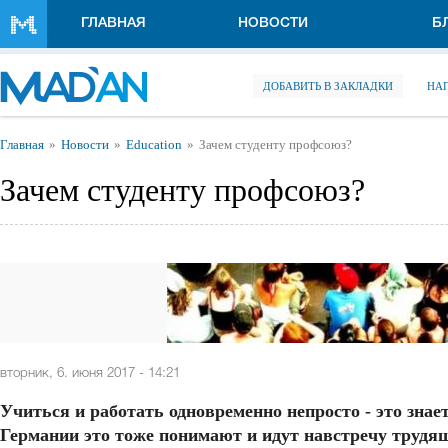
Перейти к основному содержанию
ГЛАВНАЯ
НОВОСТИ
Б
ДОБАВИТЬ В ЗАКЛАДКИ
НА
Вы здесь
Главная
Новости
Education
Зачем студенту профсоюз?
Зачем студенту профсоюз?
вторник, 6. июня 2017 - 14:21
Учиться и работать одновременно непросто - это зна
Германии это тоже понимают и идут навстречу трудя