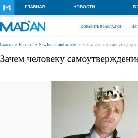
Перейти к основному содержанию
ГЛАВНАЯ
НОВОСТИ
Б
ДОБАВИТЬ В ЗАКЛАДКИ
НА
Вы здесь
Главная
Новости
New books and articles
Зачем человеку самоутвержден
Зачем человеку самоутверждени