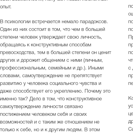
п
опыт.
о
В психологии встречается немало парадоксов.
п
Один из них состоит в том, что чем в большей
п
степени человек утверждает свою личность,
П
обращаясь к конструктивным способам
п
превосходства, тем в большей степени он ценит
п
других и дорожит общением с ними (личным,
ч
профессиональным, семейным и др.). Иными
с
словами, самоутверждение не препятствует
п
развитию у человека социального чувства и
п
даже способствует его укреплению. Почему это
К
именно так? Дело в том, что конструктивное
у
самоутверждение личности связано
ц
постижением человеком себя и своих
д
возможностей и с таким же отношением не
С
только к себе, но и к другим людям. В этом