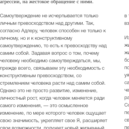
агрессии, на жестокое обращение с ними.
Самоутверждение не исчерпывается только
в
личным превосходством над другими. Так,
в
согласно Адлеру, человек способен не только к
И
личному, но и к конструктивному
ж
самоутверждению, то есть к превосходству над
ж
самим собой. Задавая вопрос о том, почему
б
человеку необходимо самоутверждаться, мы,
п
прежде всего, связываем эту необходимость с
у
конструктивным превосходством, со
с
стремлением человека расти над самим собой.
ч
Однако это не просто развитие, изменение,
р
личностный рост, когда человек меняется ради
С
самого изменения, — это осмысленное
п
изменение, по мере которого человек ощущает
с
свою значимость, укрепляет свое Я, расширяет
п
свои возможности, получает новый жизненный