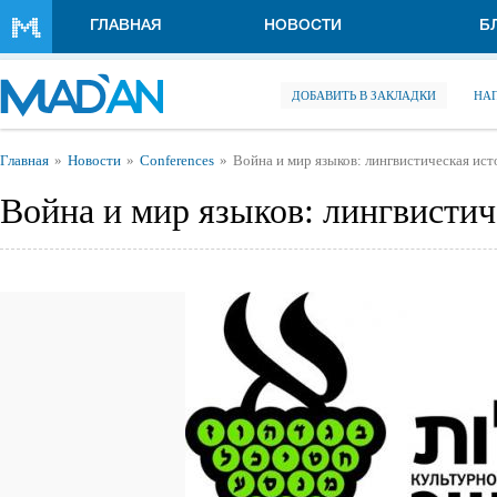
Перейти к основному содержанию
ГЛАВНАЯ
НОВОСТИ
Б
ДОБАВИТЬ В ЗАКЛАДКИ
НА
Вы здесь
Главная
Новости
Conferences
Война и мир языков: лингвистическая ис
Война и мир языков: лингвисти