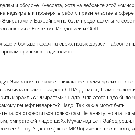
делам и обороне Кнессета, хотя на вебсайте этой комисс
на надзирать и проверять работу правительстве в сфере
с Эмиратами и Бахрейном не были представлены Кнессет
 соглашений с Египетом, Иорданией и ООП.
ольше и больше похож на своих новых друзей – абсолютн
вопросам принимают единолично.
адут Эмиратам в самое ближайшее время до сих пор не
кстом сказал сам президент США Дональд Трамп, человек
рить Израиль с Эмиратами? Надо. Для этого надо было ч
самому гешефт наварить? Надо. Так какие могут быть
 пытался откреститься только сам Нетаниягу, но эта попы
нным, эмиратский лидер шейх Мухаммад Бин-Зайед решил
аилем брату Абдалле (главе МИДа) именно после того, к