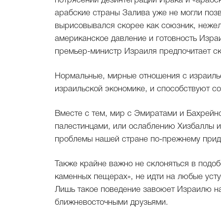
потрясений дезинтеграции Ирака и «арабс
арабские страны Залива уже не могли позв
вырисовывался скорее как союзник, нежели
американское давление и готовность Израи
премьер-министр Израиля предпочитает ск
Нормальные, мирные отношения с израильс
израильской экономике, и способствуют со
Вместе с тем, мир с Эмиратами и Бахрейн
палестинцами, или ослаблению Хизбаллы и
проблемы нашей стране по-прежнему прид
Также крайне важно не склоняться в подоб
каменных пещерах», не идти на любые усту
Лишь такое поведение завоюет Израилю н
ближневосточными друзьями.