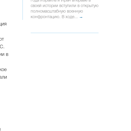
года Израиль и Иран впервые в
своей истории вступили в открытую
полномасштабную военную
конфронтацию. В ходе...
→
ция
от
С.
ии в
кое
али
и