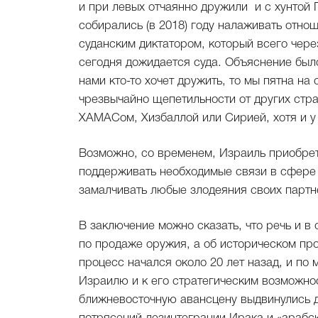
и при левых отчаянно дружили и с хунтой
собирались (в 2018) году налаживать отн
суданским диктатором, который всего чере
сегодня дожидается суда. Объяснение был
нами кто-то хочет дружить, то мы пятна на
чрезвычайно щепетильности от других стр
ХАМАСом, Хизбаллой или Сирией, хотя и у 
Возможно, со временем, Израиль приобрет
поддерживать необходимые связи в сфере 
замалчивать любые злодеяния своих партн
В заключение можно сказать, что речь и в 
по продаже оружия, а об историческом пр
процесс начался около 20 лет назад, и по 
Израилю и к его стратегическим возможнос
ближневосточную авансцену выдвинулись д