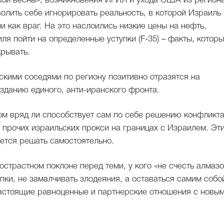
кой весны», возникновения ИГИЛ и ухода США из региона
олить себе игнорировать реальность, в которой Израиль
 как враг. На это наслоились низкие цены на нефть,
ля пойти на определенные уступки (F-35) – факты, котор
рывать.
кими соседями по региону позитивно отразятся на
зданию единого, анти-иранского фронта.
ом вряд ли способствует сам по себе решению конфликта
 прочих израильских прокси на границах с Израилем. Эт
ется решать самостоятельно.
острастном поклоне перед теми, у кого «не счесть алмазо
пки, не замалчивать злодеяния, а оставаться самим собо
астоящие равноценные и партнерские отношения с новы