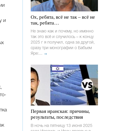
ии
Ох, ребята, всё не так – всё не
у и
так, ребята…
Не знаю как и почему, но именно
так это всё и случилось – к концу
ых
2025 г я получил, одна за другой,
сразу три монографии о Бабьем
Яре:...
→
,
то-
тка
Первая иранская: причины,
результаты, последствия
ак
В ночь на пятницу 13 июня 2025