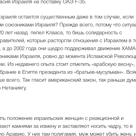
асия Израиля на поставку ОАЭ F-35.
зраиля остается существенным даже в том случае, если
и союзниками Израиля? Прежде всего, потому что ситуа
0 лет назад пепел Клааса, то бишь солидарность с
равителей, которые расторгли отношения с Израилем в т
а, а до 2002 года они щедро поддерживал движение ХАМА
юзниками Израиля, ровно до момента Исламской Революц
ии. Из недавнего опыта стоит отметить «арабскую весну»,
рание в Египте президента из «братьев-мусульман». Вся
е всего. Так гласит американский закон, так раньше дум
 Нетаниягу.
ить положение израильских женщин с реакционной и
ают камнями за измену и заставляют носить чадру, то в
ю Аравию. У них там полигамия, муж может убить жену, 