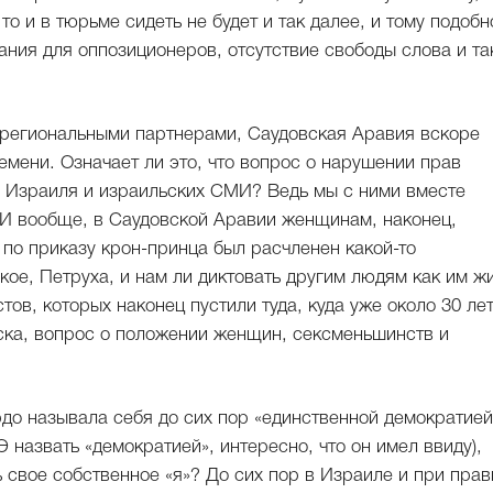
то и в тюрьме сидеть не будет и так далее, и тому подобн
ния для оппозиционеров, отсутствие свободы слова и та
 региональными партнерами, Саудовская Аравия вскоре
емени. Означает ли это, что вопрос о нарушении прав
ля Израиля и израильских СМИ? Ведь мы с ними вместе
? И вообще, в Саудовской Аравии женщинам, наконец,
 по приказу крон-принца был расчленен какой-то
кое, Петруха, и нам ли диктовать другим людям как им ж
ов, которых наконец пустили туда, куда уже около 30 ле
йска, вопрос о положении женщин, сексменьшинств и
рдо называла себя до сих пор «единственной демократией
Э назвать «демократией», интересно, что он имел ввиду),
ь свое собственное «я»? До сих пор в Израиле и при пра