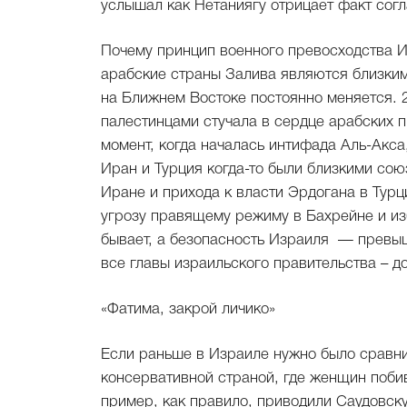
услышал как Нетаниягу отрицает факт согл
Почему принцип военного превосходства И
арабские страны Залива являются близким
на Ближнем Востоке постоянно меняется. 2
палестинцами стучала в сердце арабских п
момент, когда началась интифада Аль-Акс
Иран и Турция когда-то были близкими со
Иране и прихода к власти Эрдогана в Турц
угрозу правящему режиму в Бахрейне и изб
бывает, а безопасность Израиля — превыш
все главы израильского правительства – до
«Фатима, закрой личико»
Если раньше в Израиле нужно было сравн
консервативной страной, где женщин побив
пример, как правило, приводили Саудовску