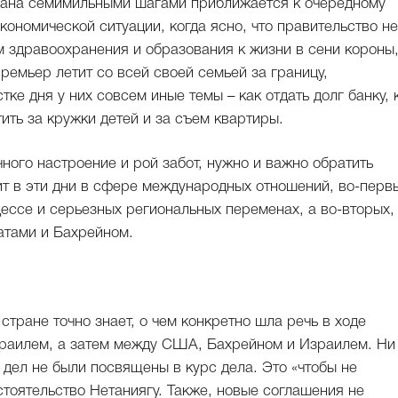
трана семимильными шагами приближается к очередному
кономической ситуации, когда ясно, что правительство не
м здравоохранения и образования к жизни в сени короны,
премьер летит со всей своей семьей за границу,
тке дня у них совсем иные темы – как отдать долг банку, 
ить за кружки детей и за съем квартиры.
чного настроение и рой забот, нужно и важно обратить
ит в эти дни в сфере международных отношений, во-первы
цессе и серьезных региональных переменах, а во-вторых, 
ратами и Бахрейном.
стране точно знает, о чем конкретно шла речь в ходе
раилем, а затем между США, Бахрейном и Израилем. Ни
дел не были посвящены в курс дела. Это «чтобы не
стоятельство Нетаниягу. Также, новые соглашения не