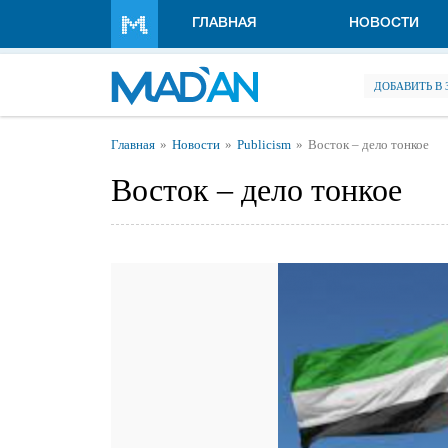
Перейти к основному содержанию
ГЛАВНАЯ
НОВОСТИ
ДОБАВИТЬ В
Вы здесь
Главная
Новости
Publicism
Восток – дело тонкое
Восток – дело тонкое