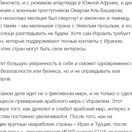
 Пиночета, и с режимом апартеида в Южной Африке, и да
ошения с военным преступником Омаром Аль-Баширом,
з несколько месяцев был свергнут и заключен в темницу, 
о таким – мы маленькая страна с тяжелым прошлым, и ес
 солнце разглядывать не будем. Хотя сам Израиль требует
ан, которые поддерживают тесные контакты с Ираном,
этих стран могут быть свои интересы.
ет большую уверенность в себе и сможет одновременно 
безопасности или бизнеса, но и не оправдывать или
еров.
самом деле идет не о фиктивном мире, и не только о сдел
оцессе примирения арабского мира с Израилем. Этот
мере того, как дряхлел и слабел арабский мир, интерес к
тям постоянно увеличивался. После того, как на
ве крупные неарабские страны – Иран и Турция, после