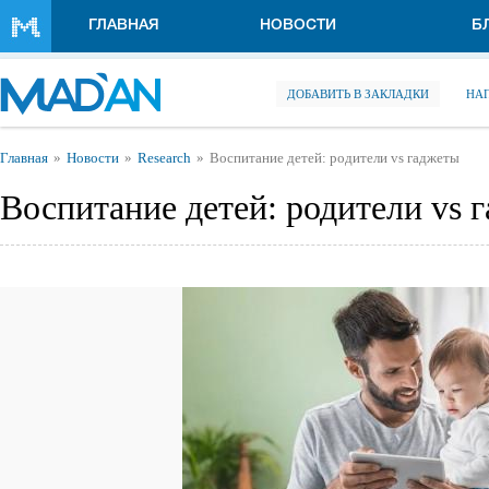
Перейти к основному содержанию
ГЛАВНАЯ
НОВОСТИ
Б
ДОБАВИТЬ В ЗАКЛАДКИ
НА
Вы здесь
Главная
Новости
Research
Воспитание детей: родители vs гаджеты
Воспитание детей: родители vs 