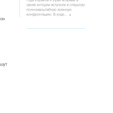
года Израиль и Иран впервые в
своей истории вступили в открытую
полномасштабную военную
конфронтацию. В ходе...
→
Рон
ишут