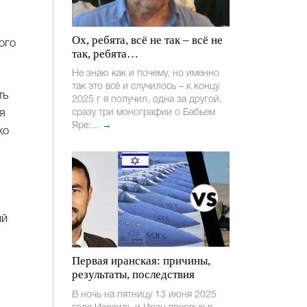
Ох, ребята, всё не так – всё не
ого
так, ребята…
Не знаю как и почему, но именно
так это всё и случилось – к концу
ть
2025 г я получил, одна за другой,
я
сразу три монографии о Бабьем
Яре:...
→
ко
ый
Первая иранская: причины,
результаты, последствия
В ночь на пятницу 13 июня 2025