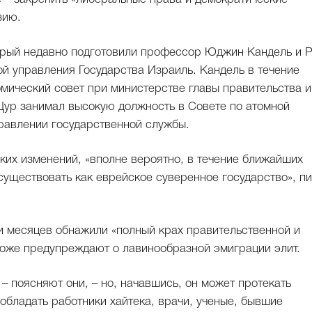
зию.
торый недавно подготовили профессор Юджин Кандель и 
ой управления Государства Израиль. Кандель в течение
омический совет при министерстве главы правительства и
Цур занимал высокую должность в Совете по атомной
равлении государственной службы.
аких изменений, «вполне вероятно, в течение ближайших
существовать как еврейское суверенное государство», п
ми месяцев обнажили «полный крах правительственной и
тоже предупреждают о лавинообразной эмиграции элит.
– поясняют они, – но, начавшись, он может протекать
обладать работники хайтека, врачи, ученые, бывшие