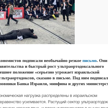
кономистов подписали необычайно резкое
письмо
. Они
вительства и быстрый рост ультраортодоксального
нешнее положение «серьезно угрожает израильской
льтраортодоксов, сказано в письме. Под ним подписа
овники Банка Израиля, минфина и других министерс
кономическая нагрузка распределены в израильском
равенство усиливается. Растущий сектор ультраортодо