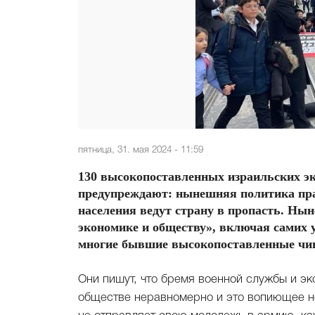
пятница, 31. мая 2024 - 11:59
130 высокопоставленных израильских э
предупреждают: нынешняя политика пра
населения ведут страну в пропасть. Ны
экономике и обществу», включая самих у
многие бывшие высокопоставленные чин
Они пишут, что бремя военной службы и э
обществе неравномерно и это вопиющее не