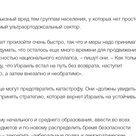
рьезный вред тем группам населения, у которых нет прост
мый ультраортодоксальный сектор.
ет произойти очень быстро, так что и меры надо принима
думать, что осталось еще много времени для продвижени
ностью национального коллапса, – пишут они. – Как толь
, что Израиль встал на путь без возврата, наступит
, а затем внезапно и необратимо».
е могут предотвратить катастрофу. Они «должны увидеть
ринять стратегию, которая вернет Израиль на устойчив
у начального и среднего образования, ввести во всех
едметов и по-новому распределить бремя безопасности
 – закрепить «либеральные права и демократические