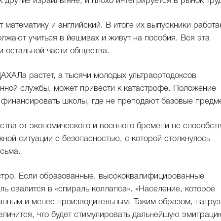
 другие израильтяне, и плохо интегрируется в рынок тру
 математику и английский. В итоге их выпускники работ
лжают учиться в йешивах и живут на пособия. Вся эта
и остальной части общества.
ЦАХАЛа растет, а тысячи молодых ультраортодоксов
нной службы, может привести к катастрофе. Положение
т финансировать школы, где не преподают базовые предм
ства от экономического и военного бремени не способст
жной ситуации с безопасностью, с которой столкнулось
сьма.
ыстро. Если образованные, высококвалифицированные
ль свалится в «спираль коллапса». «Население, которое
ванным и менее производительным. Таким образом, нагруз
еличится, что будет стимулировать дальнейшую эмиграци