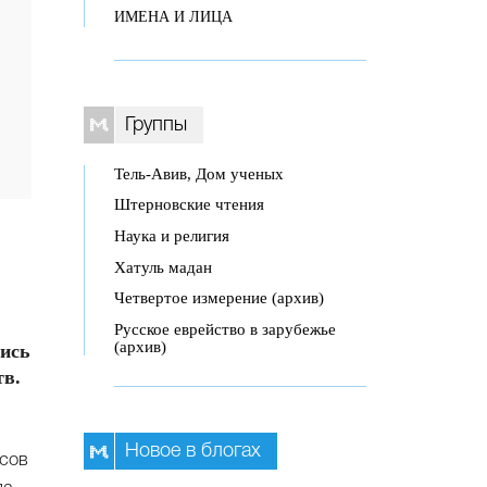
ИМЕНА И ЛИЦА
Группы
Тель-Авив, Дом ученых
Штерновские чтения
Наука и религия
Хатуль мадан
Четвертое измерение (архив)
Русское еврейство в зарубежье
(архив)
лись
тв.
Новое в блогах
ксов