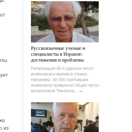
да.
ают
Русскоязычные ученые и
специалисты в Израиле:
достижения и проблемы
еты.
Репатриация 90-х удвоила число
инженеров и врачей в стране.
вует
Например, 40 000 прибывших
инженеров превысили общее число
выпускников Техниона...
→
ка
ю из