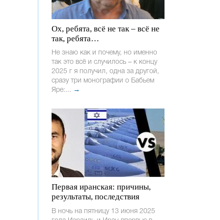
Ох, ребята, всё не так – всё не
так, ребята…
Не знаю как и почему, но именно
так это всё и случилось – к концу
2025 г я получил, одна за другой,
сразу три монографии о Бабьем
Яре:...
→
Первая иранская: причины,
результаты, последствия
В ночь на пятницу 13 июня 2025