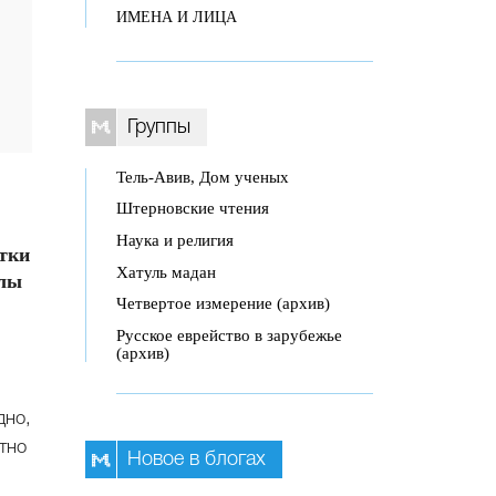
ИМЕНА И ЛИЦА
Группы
Тель-Авив, Дом ученых
Штерновские чтения
Наука и религия
итки
Хатуль мадан
олы
Четвертое измерение (архив)
Русское еврейство в зарубежье
(архив)
дно,
тно
Новое в блогах