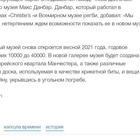
р музея Макс Данбар. Данбар, который работал в
х «Christie’s «и Всемирном музее регби, добавил: «Мы
с нетерпением ждем возможности показать ее в новом му
ый музей снова откроется весной 2021 года, годовое
их 10000 до 40000. В новой галерее музея будет создана
врейского квартала Манчестера, а также различные
я доска, используемая в качестве крикетной биты, и вещи
ну, укрывшись в угольном погребе.
n
капсула времени
история