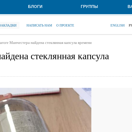
БЛОГИ
ГРУППЫ
В
 ЗАКЛАДКИ
НАПИСАТЬ НАМ
О ПРОЕКТЕ
ENGLISH
Р
агоге Манчестера найдена стеклянная капсула времени
найдена стеклянная капсула