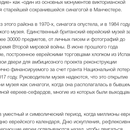
едие» как «один из основных монументов викторианской
ся старейшей сохранившейся синагогой в Манчестере.
этого района в 1970-х, синагога опустела, и в 1984 году
кого музея. Единственный британский еврейский музей з
лее 30000 предметов, от личных писем и фотографий до
 время Второй мировой войны. В июне прошлого года
ле, построенное еврейскими торговцами хлопком из Испа
свои двери для амбициозного проекта реконструкции
тично финансируемого за счет гранта Национальной лоте
17 году. Руководители музея надеются, что это открытие
и музея как синагоги, когда она располагалась в бывше
ной евреев-сефардов, многие из которых были выходца
в уместный и символический период, когда миллионы евр
 дню еврейского календаря, Дню искупления, рефлексив
 верующие евреи оглядываются назад, чтобы двигаться