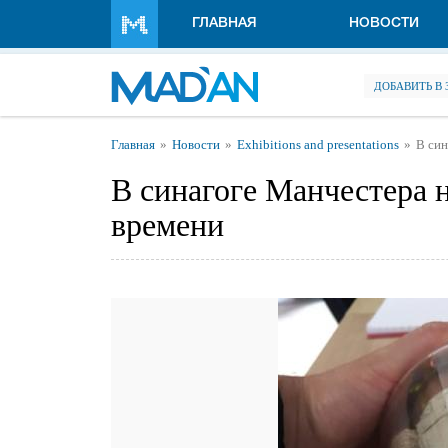
Перейти к основному содержанию
ГЛАВНАЯ
НОВОСТИ
ДОБАВИТЬ В
Вы здесь
Главная
Новости
Exhibitions and presentations
В син
В синагоге Манчестера 
времени