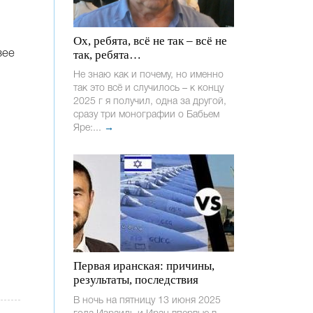
Ох, ребята, всё не так – всё не
так, ребята…
зее
Не знаю как и почему, но именно
так это всё и случилось – к концу
2025 г я получил, одна за другой,
сразу три монографии о Бабьем
Яре:...
→
Первая иранская: причины,
результаты, последствия
В ночь на пятницу 13 июня 2025