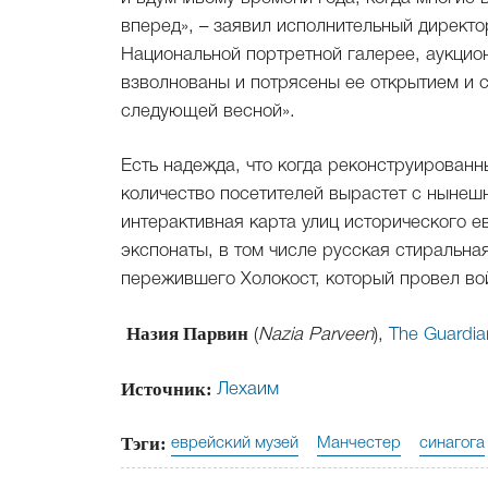
вперед», – заявил исполнительный директо
Национальной портретной галерее, аукциона
взволнованы и потрясены ее открытием и 
следующей весной».
Есть надежда, что когда реконструированн
количество посетителей вырастет с нынешн
интерактивная карта улиц исторического е
экспонаты, в том числе русская стиральна
пережившего Холокост, который провел вой
Назия Парвин
(
Nazia Parveen
),
The Guardia
Источник:
Лехаим
Тэги:
еврейский музей
Манчестер
синагога