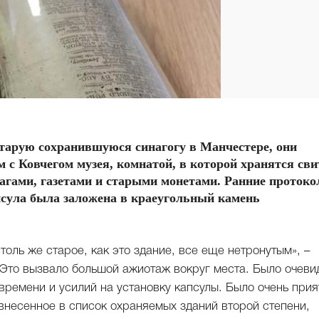
тарую сохранившуюся синагогу в Манчестере, они
 с Ковчегом музея, комнатой, в которой хранятся св
агами, газетами и старыми монетами. Ранние проток
апсула была заложена в краеугольный камень
столь же старое, как это здание, все еще нетронутым», –
Это вызвало большой ажиотаж вокруг места. Было очеви
 времени и усилий на установку капсулы. Было очень прия
 внесенное в список охраняемых зданий второй степени,