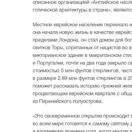
описанное организацией «Английское насл
готической архитектуры в стране», являет
Местное еврейское население переехало из 
она начала новую жизнь в качестве еврейс
пределами Лондона, он стал домом для бо
свитков Торы, спрятанных от нацистов во
викторианское здание в мавританском сти
и Португалии, почти на два года закрыло 
стоимостью 5 млн фунтов стерлингов, час
в размере 2,89 млн фунтов стерлингов в 20
поможет рассказать историю прежней жизн
процветающем еврейском квартале с общи
из Пиренейского полуострова.
«Это своевременное открытие происходит 
во всем мире готовятся к самому святому
и вдумчивому времени года, когда многие