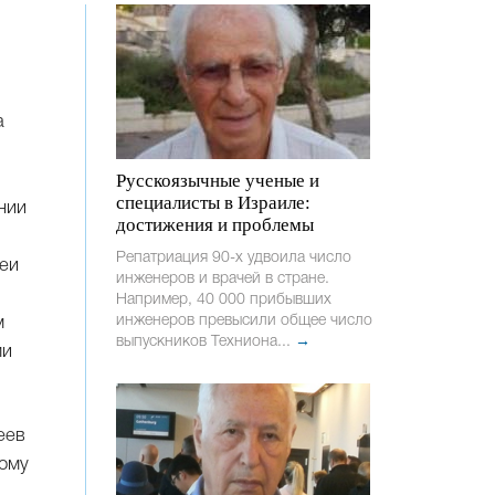
а
Русскоязычные ученые и
специалисты в Израиле:
нии
достижения и проблемы
Репатриация 90-х удвоила число
реи
инженеров и врачей в стране.
Например, 40 000 прибывших
инженеров превысили общее число
м
выпускников Техниона...
→
ми
еев
ному