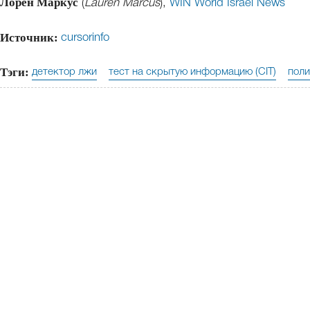
Лорен Маркус
(
Lauren Marcus
),
WIN World Israel News
Источник:
cursorinfo
Тэги:
детектор лжи
тест на скрытую информацию (CIT)
пол