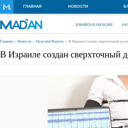
Перейти к основному содержанию
ГЛАВНАЯ
НОВОСТИ
Б
ДОБАВИТЬ В ЗАКЛАДКИ
НА
Вы здесь
Главная
Новости
Ideas and Projects
В Израиле создан сверхточный дете
В Израиле создан сверхточный 