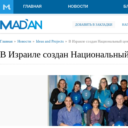
Перейти к основному содержанию
ГЛАВНАЯ
НОВОСТИ
Б
ДОБАВИТЬ В ЗАКЛАДКИ
НА
Вы здесь
Главная
Новости
Ideas and Projects
В Израиле создан Национальный цен
В Израиле создан Национальный