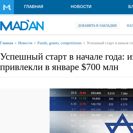
Перейти к основному содержанию
ГЛАВНАЯ
НОВОСТИ
Б
ДОБАВИТЬ В ЗАКЛАДКИ
НА
Вы здесь
Главная
Новости
Funds, grants, competitions
Успешный старт в начале г
Успешный старт в начале года: 
привлекли в январе $700 млн