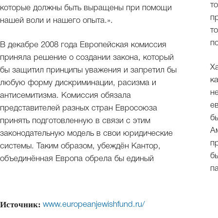
т
которые должны быть выращены при помощи
п
нашей воли и нашего опыта.».
т
п
В декабре 2008 года Европейская комиссия
приняла решение о создании закона, который
Х
бы защитил принципы уважения и запретил бы
к
любую форму дискриминации, расизма и
н
антисемитизма. Комиссия обязала
е
представителей разных стран Евросоюза
б
принять подготовленную в связи с этим
А
законодательную модель в свои юридические
п
системы. Таким образом, убеждён Кантор,
б
объединённая Европа обрела бы единый
п
Источник:
www.europeanjewishfund.ru/