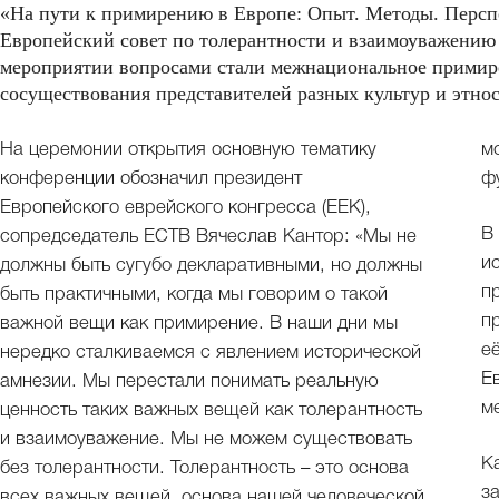
«На пути к примирению в Европе: Опыт. Методы. Персп
Европейский совет по толерантности и взаимоуважени
мероприятии вопросами стали межнациональное примире
сосуществования представителей разных культур и этнос
На церемонии открытия основную тематику
м
конференции обозначил президент
ф
Европейского еврейского конгресса (ЕЕК),
В
сопредседатель ЕСТВ Вячеслав Кантор: «Мы не
и
должны быть сугубо декларативными, но должны
п
быть практичными, когда мы говорим о такой
п
важной вещи как примирение. В наши дни мы
е
нередко сталкиваемся с явлением исторической
Е
амнезии. Мы перестали понимать реальную
м
ценность таких важных вещей как толерантность
и взаимоуважение. Мы не можем существовать
К
без толерантности. Толерантность – это основа
з
всех важных вещей, основа нашей человеческой