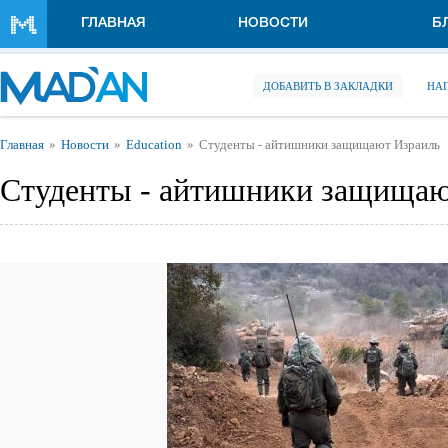
Перейти к основному содержанию
ГЛАВНАЯ
НОВОСТИ
Б
ДОБАВИТЬ В ЗАКЛАДКИ
НА
Вы здесь
Главная
Новости
Education
Студенты - айтишники защищают Израиль
Студенты - айтишники защищаю