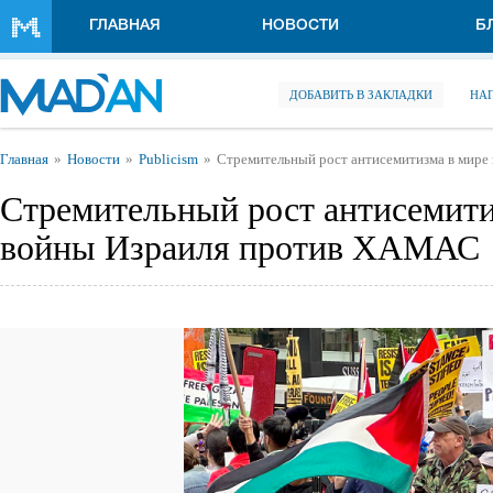
Перейти к основному содержанию
ГЛАВНАЯ
НОВОСТИ
Б
ДОБАВИТЬ В ЗАКЛАДКИ
НА
Вы здесь
Главная
Новости
Publicism
Стремительный рост антисемитизма в мире
Стремительный рост антисемити
войны Израиля против ХАМАС