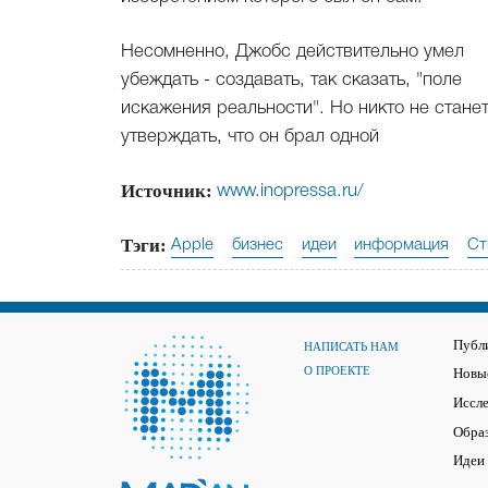
Несомненно, Джобс действительно умел
убеждать - создавать, так сказать, "поле
искажения реальности". Но никто не стане
утверждать, что он брал одной
Источник:
www.inopressa.ru/
Тэги:
Apple
бизнес
идеи
информация
Ст
Публ
НАПИСАТЬ НАМ
О ПРОЕКТЕ
Новые
Иссл
Обра
Идеи