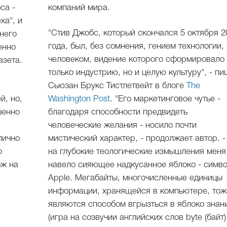
са -
компаний мира.
ха", и
"Стив Джобс, который скончался 5 октября 2
него
года, был, без сомнения, гением технологии,
енно
человеком, видение которого сформировало
азета.
только индустрию, но и целую культуру", - пи
Сьюзан Брукс Тистлетвейт в блоге
The
й, но,
Washington Post
. "Его маркетинговое чутье -
шенно
благодаря способности предвидеть
человеческие желания - носило почти
лично
мистический характер, - продолжает автор. -
о
на глубокие теологические измышления меня
ож на
навело сияющее надкусанное яблоко - симв
Apple. Мегабайты, многочисленные единицы
информации, хранящейся в компьютере, тож
являются способом вгрызться в яблоко знан
(игра на созвучии английских слов byte (байт)