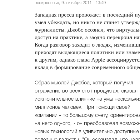
воскресенье, 9. октября 2011 - 13:49
Западная пресса провожает в последний пу
умел убеждать, но никто не станет утверж
журналисты. Джобс осознал, что виртуальн
доступ на практике, а заодно перекроил н
Когда разговор заходит о людях, изменив
приходят выдающиеся политики или знамен
к другим, однако глава Apple ассоциирует
вклад в формирование современного обще
Образ мыслей Джобса, который получил
отражение во всех его i-продуктах, оказал
исключительное влияние на умы нескольки
миллионов человек. При помощи своей
компании - по большому счету, ориентиров
на него одного, - он преобразовал возмож
новых технологий в удивительно доступные
полезные гаджеты. "Он осознавал, что над