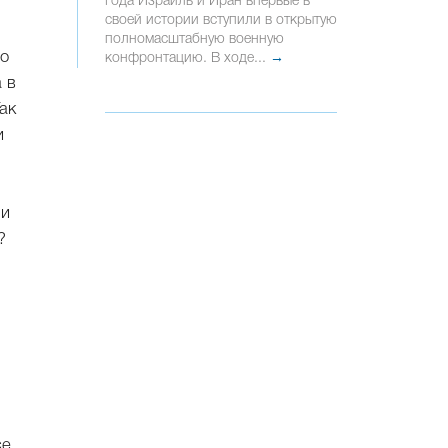
года Израиль и Иран впервые в
своей истории вступили в открытую
полномасштабную военную
но
конфронтацию. В ходе...
→
 в
ак
и
 и
?
се