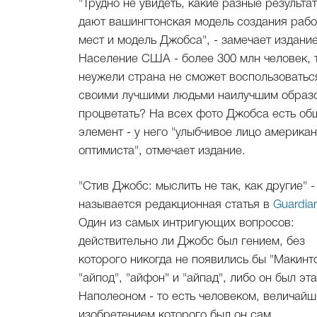
"Трудно не увидеть, какие разные результа
дают вашингтонская модель создания рабо
мест и модель Джобса", - замечает издание
Население США - более 300 млн человек, 
неужели страна не сможет воспользоватьс
своими лучшими людьми наилучшим образ
процветать? На всех фото Джобса есть об
элемент - у него "улыбчивое лицо америка
оптимиста", отмечает издание.
"Стив Джобс: мыслить не так, как другие" -
называется редакционная статья в
Guardia
Один из самых интригующих вопросов:
действительно ли Джобс был гением, без
которого никогда не появились бы "Макинт
"айпод", "айфон" и "айпад", либо он был эт
Наполеоном - то есть человеком, величай
изобретением которого был он сам.