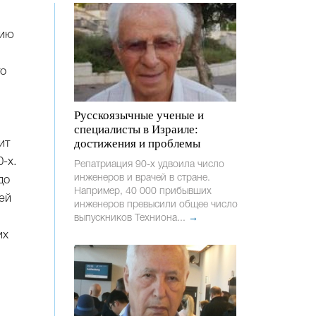
цию
то
Русскоязычные ученые и
специалисты в Израиле:
достижения и проблемы
ит
-х.
Репатриация 90-х удвоила число
инженеров и врачей в стране.
до
Например, 40 000 прибывших
сей
инженеров превысили общее число
выпускников Техниона...
→
их
а