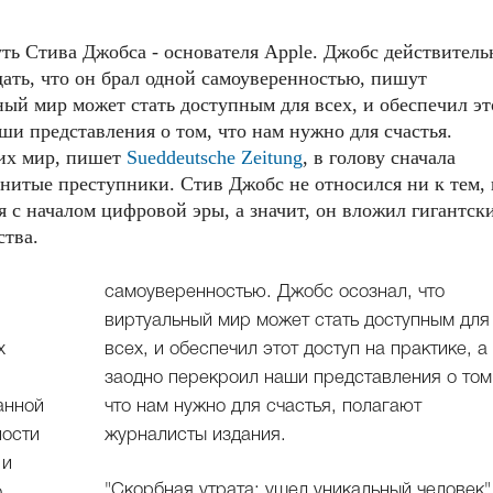
ть Стива Джобса - основателя Apple. Джобс действитель
дать, что он брал одной самоуверенностью, пишут
ый мир может стать доступным для всех, и обеспечил эт
аши представления о том, что нам нужно для счастья.
ших мир, пишет
Sueddeutsche Zeitung
, в голову сначала
итые преступники. Стив Джобс не относился ни к тем,
ся с началом цифровой эры, а значит, он вложил гигантск
ства.
самоуверенностью. Джобс осознал, что
виртуальный мир может стать доступным для
х
всех, и обеспечил этот доступ на практике, а
заодно перекроил наши представления о том
анной
что нам нужно для счастья, полагают
ности
журналисты издания.
 и
"Скорбная утрата: ушел уникальный человек"
о