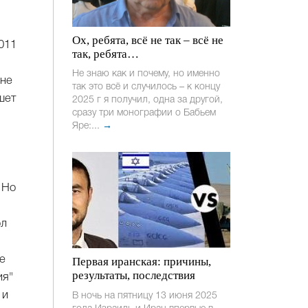
Ох, ребята, всё не так – всё не
011
так, ребята…
Не знаю как и почему, но именно
 не
так это всё и случилось – к концу
шет
2025 г я получил, одна за другой,
сразу три монографии о Бабьем
Яре:...
→
 Но
ол
е
Первая иранская: причины,
результаты, последствия
ия"
 и
В ночь на пятницу 13 июня 2025