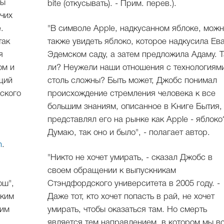
ты
bite (откусывать). - Прим. перев.).
чих
.
"В символе Apple, надкусанном яблоке, мож
так
также увидеть яблоко, которое надкусила Ева
я
Эдемском саду, а затем предложила Адаму. Т
ом и
ли? Неужели наши отношения с технологиям
щий
столь сложны? Быть может, Джобс понимал
нского
происхождение стремления человека к все
большим знаниям, описанное в Книге Бытия,
представлял его на рынке как Apple - яблоко
Думаю, так оно и было", - полагает автор.
n
.
"Никто не хочет умирать, - сказал Джобс в
своем обращении к выпускникам
ош",
Стэндфордского университета в 2005 году. -
аким
Даже тот, кто хочет попасть в рай, не хочет
шим
умирать, чтобы оказаться там. Но смерть
является тем направлением, в котором мы в