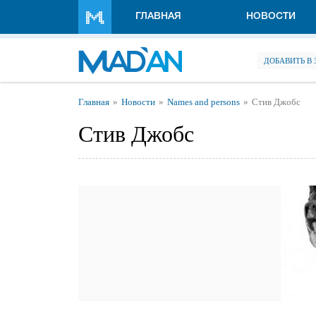
Перейти к основному содержанию
ГЛАВНАЯ
НОВОСТИ
ДОБАВИТЬ В
Вы здесь
Главная
Новости
Names and persons
Стив Джобс
Стив Джобс