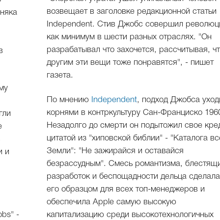
возвещает в заголовке редакционной статьи
рняка
Independent. Стив Джобс совершил револю
как минимум в шести разных отраслях. "Он
разрабатывал что захочется, рассчитывая, ч
в
другим эти вещи тоже понравятся", - пишет
газета.
му
По мнению
Independent
, подход Джобса уход
корнями в контркультуру Сан-Франциско 1960
гли
Незадолго до смерти он подытожил свое кре
е
цитатой из "хиповской библии" - "Каталога в
в
Земли": "Не зажирайся и оставайся
и и
безрассудным". Смесь романтизма, блестящ
разработок и беспощадности дельца сделал
его образцом для всех топ-менеджеров и
обеспечила Apple самую высокую
bs" -
капитализацию среди высокотехнологичных