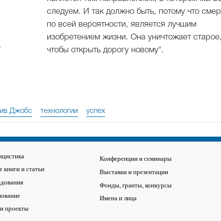
следуем. И так должно быть, потому что смер
по всей вероятности, является лучшим
изобретением жизни. Она уничтожает старое
т
чтобы открыть дорогу новому".
ив Джобс
технологии
успех
ицистика
Конференции и семинары
 книги и статьи
Выставки и презентации
едования
Фонды, гранты, конкурсы
зование
Имена и лица
 и проекты