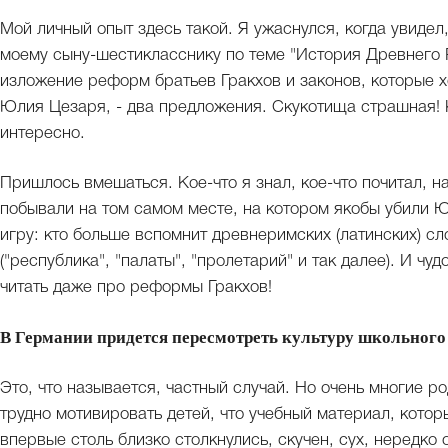
Мой личный опыт здесь такой. Я ужаснулся, когда увидел
моему сыну-шестикласснику по теме "История Древнего Р
изложение реформ братьев Гракхов и законов, которые хо
Юлия Цезаря, - два предложения. Скукотища страшная! 
интересно.
Пришлось вмешаться. Кое-что я знал, кое-что почитал, н
побывали на том самом месте, на котором якобы убили 
игру: кто больше вспомнит древнеримских (латинских) с
("республика", "палаты", "пролетарий" и так далее). И ч
читать даже про реформы Гракхов!
В Германии придется пересмотреть культуру школьного
Это, что называется, частный случай. Но очень многие р
трудно мотивировать детей, что учебный материал, кото
впервые столь близко столкнулись, скучен, сух, нередко о