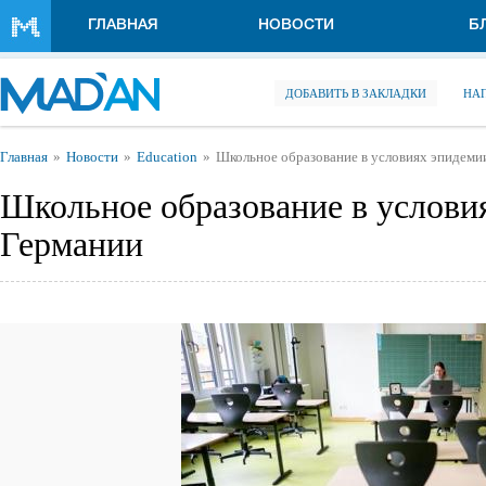
Перейти к основному содержанию
ГЛАВНАЯ
НОВОСТИ
Б
ДОБАВИТЬ В ЗАКЛАДКИ
НА
Вы здесь
Главная
Новости
Education
Школьное образование в условиях эпидеми
Школьное образование в услови
Германии