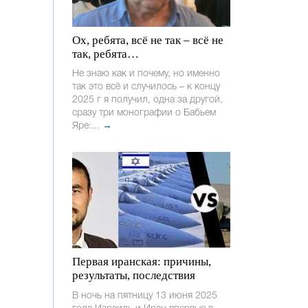
Ох, ребята, всё не так – всё не
так, ребята…
Не знаю как и почему, но именно
так это всё и случилось – к концу
2025 г я получил, одна за другой,
сразу три монографии о Бабьем
Яре:...
→
Первая иранская: причины,
результаты, последствия
В ночь на пятницу 13 июня 2025