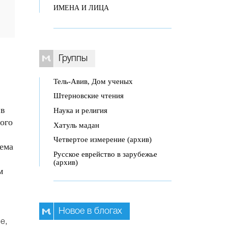
ИМЕНА И ЛИЦА
Группы
Тель-Авив, Дом ученых
Штерновские чтения
 в
Наука и религия
ого
Хатуль мадан
Четвертое измерение (архив)
тема
Русское еврейство в зарубежье
(архив)
м
Новое в блогах
е,