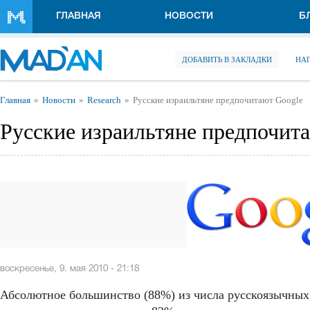
Перейти к основному содержанию
ГЛАВНАЯ
НОВОСТИ
Б
ДОБАВИТЬ В ЗАКЛАДКИ
НА
Вы здесь
Главная
Новости
Research
Русские израильтяне предпочитают Google
Русские израильтяне предпочит
воскресенье, 9. мая 2010 - 21:18
Абсолютное большинство (88%) из числа русскоязычны