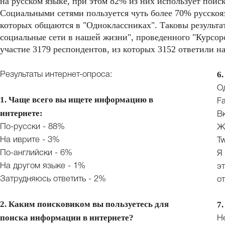
на русском языке, при этом 82% из них использует поиск
Социальными сетями пользуется чуть более 70% русскоя
которых общаются в "Одноклассниках". Таковы результа
социальные сети в нашей жизни", проведенного "Курсоро
участие 3179 респондентов, из которых 3152 ответили на
6
Результаты интернет-опроса:
О
1. Чаще всего вы ищете информацию в
F
интернете:
В
По-русски - 88%
Ж
На иврите - 3%
Tw
По-английски - 6%
Я
На другом языке - 1%
э
Затрудняюсь ответить - 2%
от
2. Каким поисковиком вы пользуетесь для
7
поиска информации в интернете?
Н