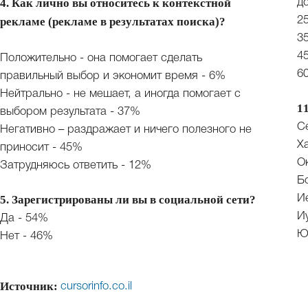
4. Как лично вы относитесь к контекстной
д
рекламе (рекламе в результатах поиска)?
2
3
4
Положительно - она помогает сделать
6
правильный выбор и экономит время - 6%
Нейтрально - не мешает, а иногда помогает с
1
выбором результата - 37%
С
Негативно – раздражает и ничего полезного не
Х
приносит - 45%
О
Затрудняюсь ответить - 12%
Б
5. Зарегистрированы ли вы в социальной сети?
И
И
Да - 54%
Ю
Нет - 46%
Источник:
cursorinfo.co.il