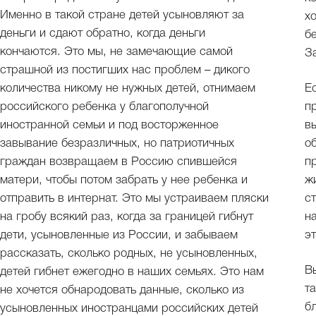
Именно в такой стране детей усыновляют за
х
деньги и сдают обратно, когда деньги
б
кончаются. Это мы, не замечающие самой
З
страшной из постигших нас проблем – дикого
количества никому не нужных детей, отнимаем
Е
российского ребенка у благополучной
п
иностранной семьи и под восторженное
в
завывание безразличных, но патриотичных
о
граждан возвращаем в Россию спившейся
п
матери, чтобы потом забрать у нее ребенка и
ж
отправить в интернат. Это мы устраиваем пляски
с
на гробу всякий раз, когда за границей гибнут
н
дети, усыновленные из России, и забываем
эт
рассказать, сколько родных, не усыновленных,
В
детей гибнет ежегодно в наших семьях. Это нам
т
не хочется обнародовать данные, сколько из
б
усыновленных иностранцами российских детей