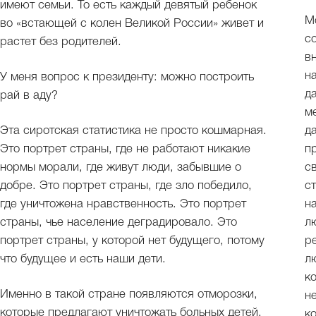
имеют семьи. То есть каждый девятый ребенок
М
во «встающей с колен Великой России» живет и
с
растет без родителей.
в
н
У меня вопрос к президенту: можно построить
д
рай в аду?
м
Эта сиротская статистика не просто кошмарная.
д
Это портрет страны, где не работают никакие
п
нормы морали, где живут люди, забывшие о
с
добре. Это портрет страны, где зло победило,
с
где уничтожена нравственность. Это портрет
н
страны, чье население деградировало. Это
л
портрет страны, у которой нет будущего, потому
р
что будущее и есть наши дети.
л
к
Именно в такой стране появляются отморозки,
н
которые предлагают уничтожать больных детей.
к