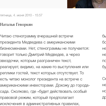
пятница, 4. июня 2010 - 15:57
Наталья Геворкян
Читаю стенограмму вчерашней встречи
б
президента Медведева с американскими
б
бизнесменами. Нет, стенограммы не получается:
н
говорит только Дмитрий Медведев, а через
н
звездочки, которым разграничен текст,
п
реагирует, видимо, на какие-то выступления или
б
реплики гостей, текст которых отсутствует. То
С
есть читаю монолог президента на встрече с
н
американскими инвесторами. Дохожу до города-
н
сада. Сколково, где «будет действовать особый
д
правовой режим, который предполагает
исключения в административных правилах,