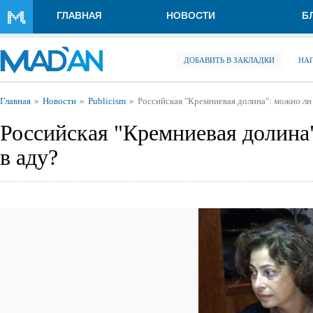
Перейти к основному содержанию
ГЛАВНАЯ
НОВОСТИ
Б
ДОБАВИТЬ В ЗАКЛАДКИ
НА
Вы здесь
Главная
Новости
Publicism
Российская "Кремниевая долина": можно ли 
Российская "Кремниевая долина
в аду?