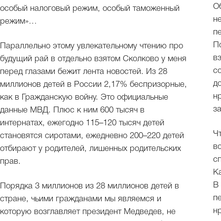
О
особый налоговый режим, особый таможенный
н
режим»…
п
П
Параллельно этому увлекательному чтению про
в
будущий рай в отдельно взятом Сколково у меня
с
перед глазами бежит лента новостей. Из 28
д
миллионов детей в России 2,17% беспризорные,
н
как в Гражданскую войну. Это официальные
з
данные МВД. Плюс к ним 600 тысяч в
интернатах, ежегодно 115–120 тысяч детей
Ч
становятся сиротами, ежедневно 200–220 детей
в
отбирают у родителей, лишенных родительских
с
прав.
К
В
Порядка 3 миллионов из 28 миллионов детей в
п
стране, чьими гражданами мы являемся и
н
которую возглавляет президент Медведев, не