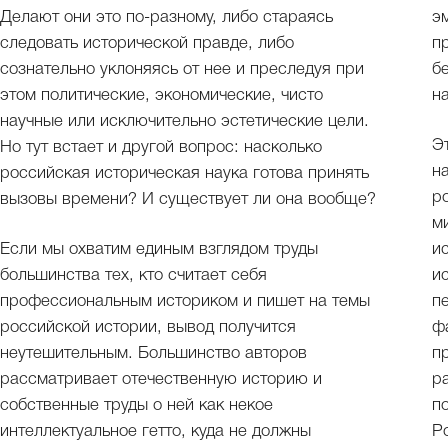
Делают они это по-разному, либо стараясь
э
следовать исторической правде, либо
п
сознательно уклоняясь от нее и преследуя при
б
этом политические, экономические, чисто
н
научные или исключительно эстетические цели.
Э
Но тут встает и другой вопрос: насколько
н
российская историческая наука готова принять
р
вызовы времени? И существует ли она вообще?
м
Если мы охватим единым взглядом труды
и
большинства тех, кто считает себя
и
профессиональным историком и пишет на темы
п
российской истории, вывод получится
ф
неутешительным. Большинство авторов
п
рассматривает отечественную историю и
р
собственные труды о ней как некое
п
интеллектуальное гетто, куда не должны
Р