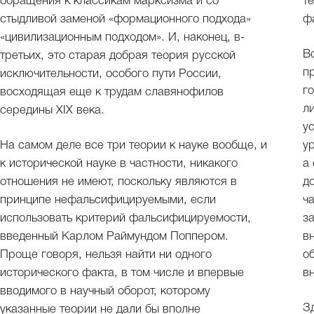
обращения к классикам марксизма и со
т
стыдливой заменой «формационного подхода»
ф
«цивилизационным подходом». И, наконец, в-
В
третьих, это старая добрая теория русской
п
исключительности, особого пути России,
г
восходящая еще к трудам славянофилов
л
середины XIX века.
у
На самом деле все три теории к науке вообще, и
у
к исторической науке в частности, никакого
а
отношения не имеют, поскольку являются в
д
принципе нефальсифицируемыми, если
ч
использовать критерий фальсифицируемости,
з
введенный Карлом Раймундом Поппером.
в
Проще говоря, нельзя найти ни одного
о
исторического факта, в том числе и впервые
в
вводимого в научный оборот, которому
З
указанные теории не дали бы вполне