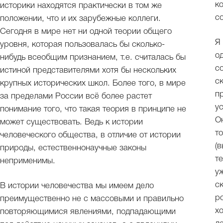
к
историки находятся практически в том же
с
положении, что и их зарубежные коллеги.
Сегодня в мире нет ни одной теории общего
Я
уровня, которая пользовалась бы сколько-
о
нибудь всеобщим признанием, т.е. считалась бы
с
истиной представителями хотя бы нескольких
с
крупных исторических школ. Более того, в мире
п
за пределами России всё более растет
у
понимание того, что такая теория в принципе не
О
может существовать. Ведь к истории
т
человеческого общества, в отличие от истории
(
природы, естественнонаучные законы
т
неприменимы.
у
с
В истории человечества мы имеем дело
р
преимущественно не с массовыми и правильно
х
повторяющимися явлениями, подпадающими