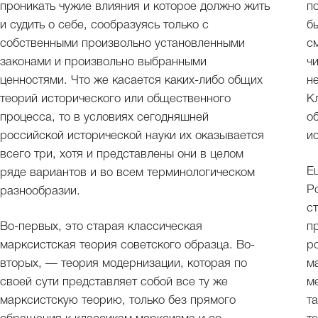
проникать чужие влияния и которое должно жить
п
и судить о себе, сообразуясь только с
б
собственными произвольно установленными
с
законами и произвольно выбранными
ч
ценностями. Что же касается каких-либо общих
н
теорий исторического или общественного
К
процесса, то в условиях сегодняшней
о
российской исторической науки их оказывается
и
всего три, хотя и представлены они в целом
Е
ряде вариантов и во всем терминологическом
Р
разнообразии.
с
Во-первых, это старая классическая
п
марксистская теория советского образца. Во-
р
вторых, — теория модернизации, которая по
м
своей сути представляет собой все ту же
м
марксистскую теорию, только без прямого
т