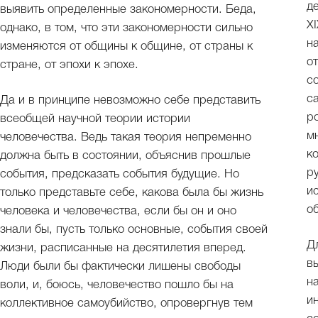
д
выявить определенные закономерности. Беда,
X
однако, в том, что эти закономерности сильно
н
изменяются от общины к общине, от страны к
о
стране, от эпохи к эпохе.
с
с
Да и в принципе невозможно себе представить
р
всеобщей научной теории истории
м
человечества. Ведь такая теория непременно
к
должна быть в состоянии, объяснив прошлые
р
события, предсказать события будущие. Но
и
только представьте себе, какова была бы жизнь
о
человека и человечества, если бы он и оно
знали бы, пусть только основные, события своей
Д
жизни, расписанные на десятилетия вперед.
в
Люди были бы фактически лишены свободы
н
воли, и, боюсь, человечество пошло бы на
и
коллективное самоубийство, опровергнув тем