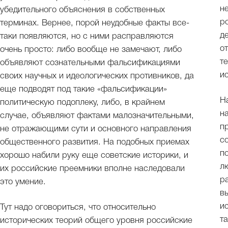
н
убедительного объяснения в собственных
р
терминах. Вернее, порой неудобные факты все-
д
таки появляются, но с ними расправляются
о
очень просто: либо вообще не замечают, либо
т
объявляют сознательными фальсификациями
и
своих научных и идеологических противников, да
еще подводят под такие «фальсификации»
Н
политическую подоплеку, либо, в крайнем
н
случае, объявляют фактами малозначительными,
п
не отражающими сути и основного направления
с
общественного развития. На подобных приемах
п
хорошо набили руку еще советские историки, и
л
их российские преемники вполне наследовали
р
это умение.
в
и
Тут надо оговориться, что относительно
т
исторических теорий общего уровня российские