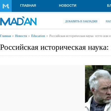
Перейти к основному содержанию
ГЛАВНАЯ
НОВОСТИ
Б
ДОБАВИТЬ В ЗАКЛАДКИ
НА
Вы здесь
Главная
Новости
Education
Российская историческая наука: гетто или
Российская историческая наука: