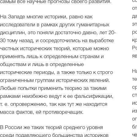
с
самым все научные прогнозы своего развития.
о
д
На Западе многие историки, равно как
э
исследователи в рамках других гуманитарных
р
дисциплин, это поняли достаточно давно, лет 20-
к
30 тому назад, и сосредоточились на выработке
Р
частных исторических теорий, которые можно
я
применять лишь к определенным странам и
обществам и лишь в определенные
Н
исторические периоды, а также только к строго
т
ограниченным группам исторических явлений.
с
Любые попытки применить теорию за такими
с
рамками неизбежно ведут к ее фальсификации,
и
т. е. опровержению, так как тут же находится
и
масса фактов, ей противоречащих.
о
б
В России же таких теорий среднего уровня
ч
среди подавляющего большинства историков