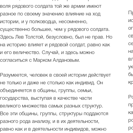
воля рядового солдата той же армии имеют
П
разное по своему значению влияние на ход
и
истории, и у полководца, несомненно,
о
существенно большее, чем у рядового солдата.
с
Здесь Лев Толстой, безусловно, был не прав. Но
с
на историю влияет и рядовой солдат, равно как
н
и его величество. Случай, и здесь можно
в
согласиться с Марком Алдановым.
у
б
Разумеется, человек в своей истории действует
к
не только и даже не столько как индивид. Он
объединяется в общины, группы, семьи,
Р
государства, выступая в качестве части
п
великого множества самых разных структур.
к
Все эти общины, группы, структуры поддаются
р
разного рода анализу, и в их деятельности,
р
равно как и в деятельности индивидов, можно