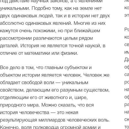
л
под действие научных законов, а с явлениями
к
уникальными. Подобно тому, как на земле нет
э
двух одинаковых людей, так и в истории нет двух
абсолютно одинаковых явлений. Многие из них
Р
кажутся очень похожими, но при ближайшем
к
рассмотрении различаются целым рядом
с
деталей. История не является точной наукой, в
и
отличие от математики или физики.
Д
о
Все дело в том, что главным субъектом и
с
объектом истории является человек. Человек же
р
обладает свободой воли — уникальным
н
свойством, делающим его разумным существом,
о
отделяющим его от животного и, шире,
р
природного мира. Можно сказать, что вся
н
история человечества — это некая
с
результирующая миллиардов человеческих воль.
т
Конечно, воля полководца огромной армии и