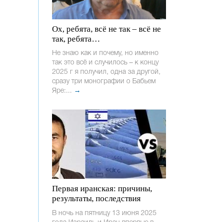
Ох, ребята, всё не так – всё не
так, ребята…
Не знаю как и почему, но именно
так это всё и случилось – к концу
2025 г я получил, одна за другой,
сразу три монографии о Бабьем
Яре:...
→
Первая иранская: причины,
результаты, последствия
В ночь на пятницу 13 июня 2025