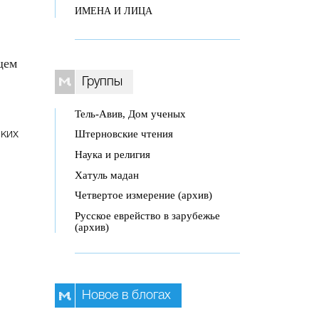
ИМЕНА И ЛИЦА
щем
Группы
Тель-Авив, Дом ученых
Штерновские чтения
ских
Наука и религия
Хатуль мадан
и
Четвертое измерение (архив)
Русское еврейство в зарубежье
(архив)
й
Новое в блогах