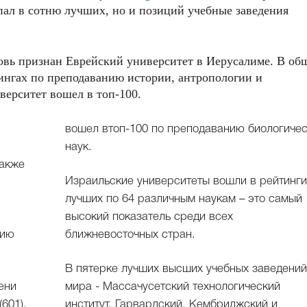
пал в сотню лучших, но и позиций учебные заведения
овь признан Еврейский университет в Иерусалиме. В об
йтингах по преподаванию истории, антропологии и
верситет вошел в топ-100.
вошел втоп-100 по преподаванию биологиче
наук.
также
Израильские университеты вошли в рейтинг
лучших по 64 различным наукам – это самый
высокий показатель среди всех
нию
ближневосточных стран.
В пятерке лучших высших учебных заведени
ени
мира - Массачусетский технологический
601),
институт, Гарвардский, Кембриджский и