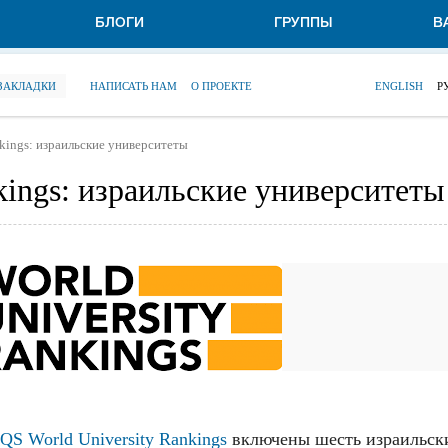
БЛОГИ
ГРУППЫ
В
 ЗАКЛАДКИ
НАПИСАТЬ НАМ
О ПРОЕКТЕ
ENGLISH
Р
nkings: израильские университеты
kings: израильские университеты
QS World University Rankings
включены шесть израильск