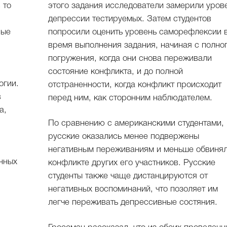
 то
этого задания исследователи замерили уров
депрессии тестируемых. Затем студентов
рые
попросили оценить уровень саморефлексии 
время выполнения задания, начиная с полно
погружения, когда они снова переживали
состояние конфликта, и до полной
огии.
отстраненности, когда конфликт происходит
в
перед ним, как сторонним наблюдателем.
а,
По сравнению с американскими студентами,
русские оказались менее подвержены
негативным переживаниям и меньше обвинял
енных
конфликте других его участников. Русские
студенты также чаще дистанцируются от
негативных воспоминаний, что позоляет им
легче переживать депрессивные состяния.