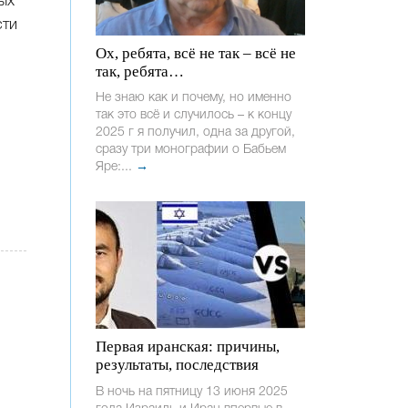
ых
сти
Ох, ребята, всё не так – всё не
так, ребята…
Не знаю как и почему, но именно
так это всё и случилось – к концу
2025 г я получил, одна за другой,
сразу три монографии о Бабьем
Яре:...
→
Первая иранская: причины,
результаты, последствия
В ночь на пятницу 13 июня 2025