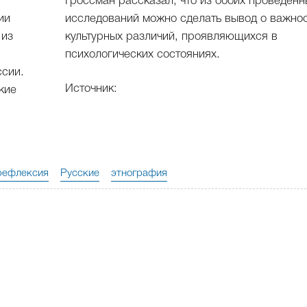
Гроссман рассказал, что из обоих проведенн
ии
исследований можно сделать вывод о важно
 из
культурных различий, проявляющихся в
психологических состояниях.
ссии.
Источник:
кие
рефлексия
Русские
этнография