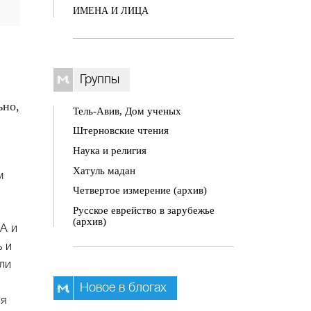
ИМЕНА И ЛИЦА
Группы
ьно,
Тель-Авив, Дом ученых
Штерновские чтения
Наука и религия
Хатуль мадан
м
Четвертое измерение (архив)
Русское еврейство в зарубежье
(архив)
А и
ь и
ли
Новое в блогах
ия