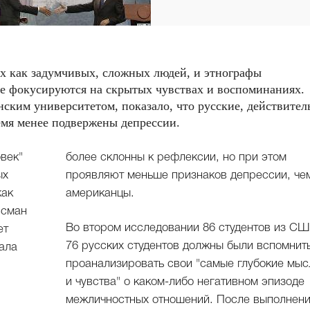
х как задумчивых, сложных людей, и этнографы
е фокусируются на скрытых чувствах и воспоминаниях.
ским университетом, показало, что русские, действител
емя менее подвержены депрессии.
овек"
более склонны к рефлексии, но при этом
ых
проявляют меньше признаков депрессии, че
как
американцы.
ссман
Во втором исследовании 86 студентов из СШ
ет
76 русских студентов должны были вспомнит
ала
проанализировать свои "самые глубокие мыс
и чувства" о каком-либо негативном эпизоде
межличностных отношений. После выполнен