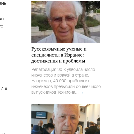
ень
во
го
Русскоязычные ученые и
специалисты в Израиле:
достижения и проблемы
Репатриация 90-х удвоила число
инженеров и врачей в стране.
Например, 40 000 прибывших
инженеров превысили общее число
и в
выпускников Техниона...
→