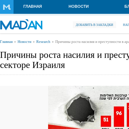
Перейти к основному содержанию
ГЛАВНАЯ
НОВОСТИ
Б
ДОБАВИТЬ В ЗАКЛАДКИ
НА
Вы здесь
Главная
Новости
Research
Причины роста насилия и преступности в ар
Причины роста насилия и прест
секторе Израиля