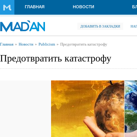
Перейти к основному содержанию
ГЛАВНАЯ
НОВОСТИ
Б
ДОБАВИТЬ В ЗАКЛАДКИ
НА
Вы здесь
Главная
Новости
Publicism
Предотвратить катастрофу
Предотвратить катастрофу