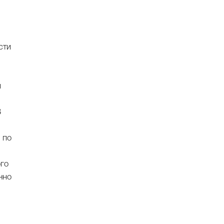
сти
и
В
 по
ого
чно