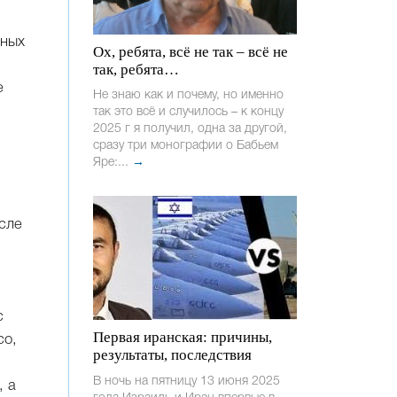
чных
Ох, ребята, всё не так – всё не
так, ребята…
е
Не знаю как и почему, но именно
так это всё и случилось – к концу
2025 г я получил, одна за другой,
сразу три монографии о Бабьем
Яре:...
→
осле
с
Первая иранская: причины,
со,
результаты, последствия
В ночь на пятницу 13 июня 2025
, а