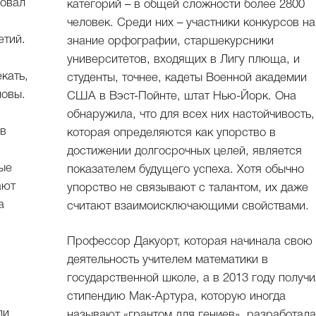
вовал
категорий – в общей сложности более 2800
человек. Среди них – участники конкурсов на
етий.
знание орфографии, старшекурсники
университетов, входящих в Лигу плюща, и
кать,
студенты, точнее, кадеты Военной академии
ловы.
США в Вэст-Пойнте, штат Нью-Йорк. Она
обнаружила, что для всех них настойчивость,
 в
которая определяются как упорство в
достижении долгосрочных целей, является
рые
показателем будущего успеха. Хотя обычно
ают
упорство не связывают с талантом, их даже
а
считают взаимоисключающими свойствами.
Профессор Дакуорт, которая начинала свою
деятельность учителем математики в
государственной школе, а в 2013 году получ
стипендию Мак-Артура, которую иногда
ли
называют «грантом для гениев», разработал