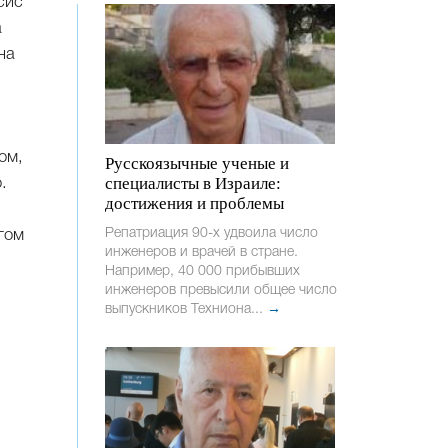
сис
а
на
ом,
Русскоязычные ученые и
специалисты в Израиле:
.
достижения и проблемы
Репатриация 90-х удвоила число
гом
инженеров и врачей в стране.
Например, 40 000 прибывших
инженеров превысили общее число
выпускников Техниона...
→