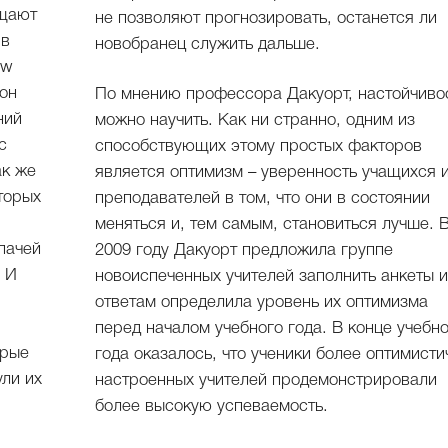
ащают
не позволяют прогнозировать, останется ли
 в
новобранец служить дальше.
ew
он
По мнению профессора Дакуорт, настойчиво
ний
можно научить. Как ни странно, одним из
с
способствующих этому простых факторов
ак же
является оптимизм – уверенность учащихся 
торых
преподавателей в том, что они в состоянии
меняться и, тем самым, становиться лучше. 
пачей
2009 году Дакуорт предложила группе
. И
новоиспеченных учителей заполнить анкеты и
ответам определила уровень их оптимизма
перед началом учебного года. В конце учебн
орые
года оказалось, что ученики более оптимисти
ли их
настроенных учителей продемонстрировали
более высокую успеваемость.