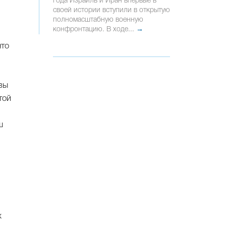
года Израиль и Иран впервые в
своей истории вступили в открытую
полномасштабную военную
конфронтацию. В ходе...
→
что
 вы
той
ш
х