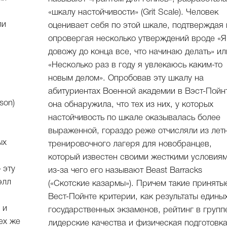
«шкалу настойчивости» (Grit Scale). Человек
ли
оценивает себя по этой шкале, подтверждая 
опровергая несколько утверждений вроде «Я
довожу до конца все, что начинаю делать» ил
«Несколько раз в году я увлекаюсь каким-то
новым делом». Опробовав эту шкалу на
абитуриентах Военной академии в Вэст-Пойн
son)
она обнаружила, что тех из них, у которых
настойчивость по шкале оказывалась более
выраженной, гораздо реже отчисляли из лет
ых
тренировочного лагеря для новобранцев,
который известен своими жесткими условиям
 эту
из-за чего его называют Beast Barracks
элл
(«Скотские казармы»). Причем такие приняты
Вест-Пойнте критерии, как результаты едины
 и
государственных экзаменов, рейтинг в групп
ех же
лидерские качества и физическая подготовка