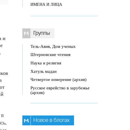
ИМЕНА И ЛИЦА
Группы
а и
не
Тель-Авив, Дом ученых
,
Штерновские чтения
Наука и религия
Хатуль мадан
лков
Четвертое измерение (архив)
в
от
Русское еврейство в зарубежье
(архив)
ий
 в
Новое в блогах
сь,