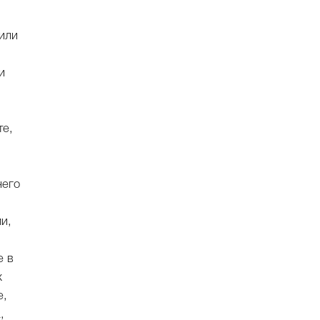
или
и
те,
него
и,
е в
х
е,
,