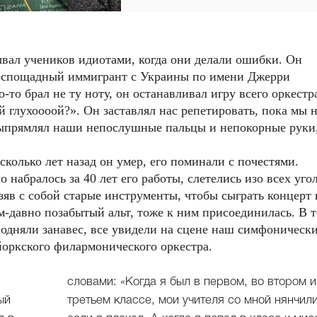
ывал учеников идиотами, когда они делали ошибки. Он
беспощадный иммигрант с Украины по имени Джерри
о-то брал не ту ноту, он останавливал игру всего оркестр
й глухоооой?». Он заставлял нас репетировать, пока мы 
 выпрямлял наши непослушные пальцы и непокорные руки
есколько лет назад он умер, его поминали с почестями.
набралось за 40 лет его работы, слетелись изо всех уго
яв с собой старые инструменты, чтобы сыграть концерт 
ым-давно позабытый альт, тоже к ним присоединилась. В т
подняли занавес, все увидели на сцене наш симфоническ
йоркского филармонического оркестра.
словами: «Когда я был в первом, во втором и
ый
третьем классе, мои учителя со мной нянчили