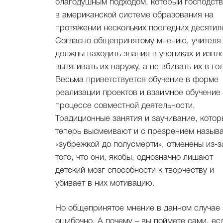
благодушным подходом, который господст
в американской системе образования на
протяжении нескольких последних десятил
Согласно общепринятому мнению, учителя
должны находить знания в учениках и извле
вытягивать их наружу, а не вбивать их в го
Весьма приветствуется обучение в форме
реализации проектов и взаимное обучение
процессе совместной деятельности.
Традиционные занятия и заучивание, кото
теперь высмеивают и с презрением назыв
«зубрежкой до полусмерти», отменены из-з
того, что они, якобы, однозначно лишают
детский мозг способности к творчеству и
убивает в них мотивацию.
Но общепринятое мнение в данном случае
ошибочно. А почему – вы поймете сами, ес