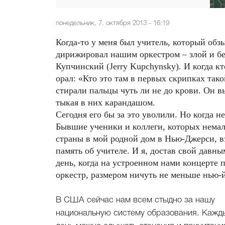
понедельник, 7. октября 2013 - 16:19
Когда-то у меня был учитель, который обз
дирижировал нашим оркестром – злой и 
Купчинский (Jerry Kupchynsky). И когда кт
орал: «Кто это там в первых скрипках тако
стирали пальцы чуть ли не до крови. Он
тыкая в них карандашом.
Сегодня его бы за это уволили. Но когда н
Бывшие ученики и коллеги, которых немало 
страны в мой родной дом в Нью-Джерси, вз
память об учителе. И я, достав свой давн
день, когда на устроенном нами концерте 
оркестр, размером ничуть не меньше нью-
В США сейчас нам всем стыдно за нашу
национальную систему образования. Кажд