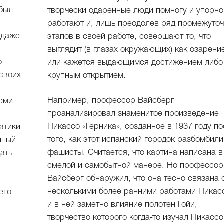
 был
творчески одаренные люди помногу и упорно
т
работают и, лишь преодолев ряд промежуто
 даже
этапов в своей работе, совершают то, что
выглядит (в глазах окружающих) как озарени
о
или кажется выдающимся достижением либо
своих
крупным открытием.
Например, профессор Вайсберг
теми
проанализировал знаменитое произведение
Пикассо «Герника», созданное в 1937 году п
атики
того, как этот испанский городок разбомбили
нный
фашисты. Считается, что картина написана в
ать
смелой и самобытной манере. Но профессор
Вайсберг обнаружил, что она тесно связана 
несколькими более ранними работами Пикас
его
и в ней заметно влияние полотен Гойи,
творчество которого когда-то изучал Пикассо