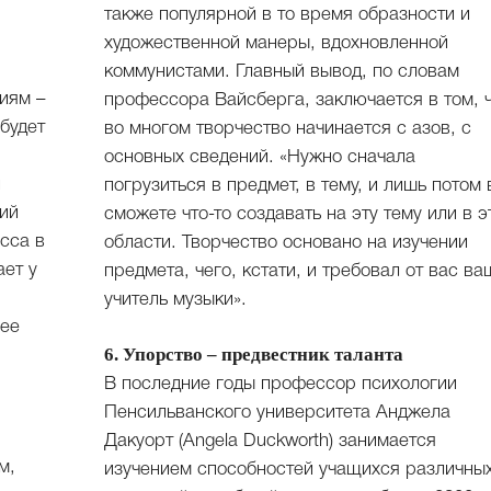
также популярной в то время образности и
художественной манеры, вдохновленной
коммунистами. Главный вывод, по словам
иям –
профессора Вайсберга, заключается в том, 
будет
во многом творчество начинается с азов, с
основных сведений. «Нужно сначала
и
погрузиться в предмет, в тему, и лишь потом
ий
сможете что-то создавать на эту тему или в э
сса в
области. Творчество основано на изучении
ает у
предмета, чего, кстати, и требовал от вас ва
учитель музыки».
вее
6. Упорство – предвестник таланта
В последние годы профессор психологии
Пенсильванского университета Анджела
Дакуорт (Angela Duckworth) занимается
м,
изучением способностей учащихся различны