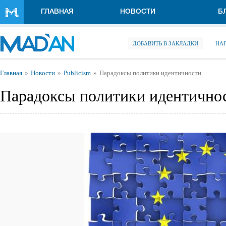
Перейти к основному содержанию
ГЛАВНАЯ
НОВОСТИ
Б
ДОБАВИТЬ В ЗАКЛАДКИ
НА
Вы здесь
Главная
Новости
Publicism
Парадоксы политики идентичности
Парадоксы политики идентично