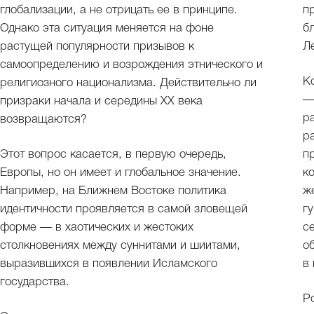
глобализации, а не отрицать ее в принципе.
п
Однако эта ситуация меняется на фоне
б
растущей популярности призывов к
Л
самоопределению и возрождения этнического и
К
религиозного национализма. Действительно ли
—
призраки начала и середины ХХ века
р
возвращаются?
р
Этот вопрос касается, в первую очередь,
п
Европы, но он имеет и глобальное значение.
к
Например, на Ближнем Востоке политика
ж
идентичности проявляется в самой зловещей
г
форме — в хаотических и жестоких
с
столкновениях между суннитами и шиитами,
о
выразившихся в появлении Исламского
в
государства.
Р