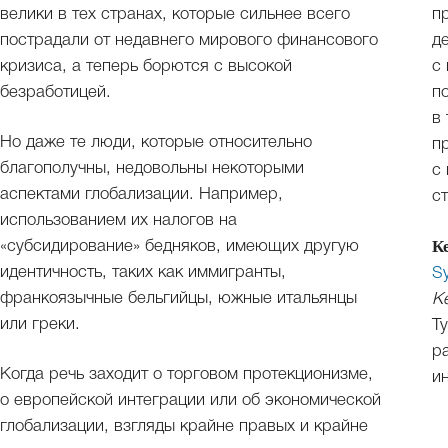
велики в тех странах, которые сильнее всего
п
пострадали от недавнего мирового финансового
д
кризиса, а теперь борются с высокой
с
безработицей.
п
в
Но даже те люди, которые относительно
п
благополучны, недовольны некоторыми
с
аспектами глобализации. Например,
с
использованием их налогов на
К
«субсидирование» бедняков, имеющих другую
идентичность, таких как иммигранты,
S
франкоязычные бельгийцы, южные итальянцы
К
или греки.
Т
р
Когда речь заходит о торговом протекционизме,
ин
о европейской интеграции или об экономической
глобализации, взгляды крайне правых и крайне