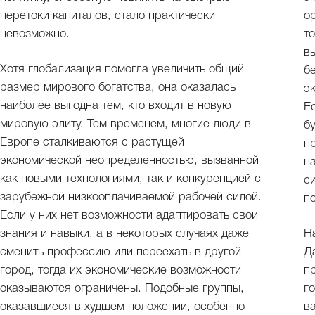
перетоки капиталов, стало практически
о
невозможно.
т
в
Хотя глобализация помогла увеличить общий
б
размер мирового богатства, она оказалась
э
наиболее выгодна тем, кто входит в новую
Е
мировую элиту. Тем временем, многие люди в
б
Европе сталкиваются с растущей
п
экономической неопределенностью, вызванной
н
как новыми технологиями, так и конкуренцией с
с
зарубежной низкооплачиваемой рабочей силой.
п
Если у них нет возможности адаптировать свои
знания и навыки, а в некоторых случаях даже
Н
сменить профессию или переехать в другой
Д
город, тогда их экономические возможности
п
оказываются ограничены. Подобные группы,
г
оказавшиеся в худшем положении, особенно
в