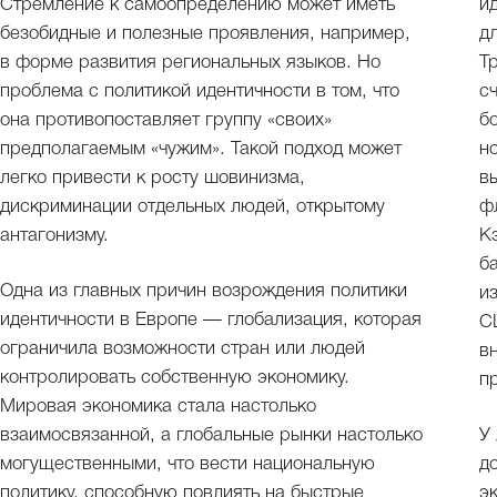
Стремление к самоопределению может иметь
и
безобидные и полезные проявления, например,
д
в форме развития региональных языков. Но
Т
проблема с политикой идентичности в том, что
с
она противопоставляет группу «своих»
б
предполагаемым «чужим». Такой подход может
н
легко привести к росту шовинизма,
в
дискриминации отдельных людей, открытому
ф
антагонизму.
К
б
Одна из главных причин возрождения политики
и
идентичности в Европе — глобализация, которая
С
ограничила возможности стран или людей
в
контролировать собственную экономику.
п
Мировая экономика стала настолько
взаимосвязанной, а глобальные рынки настолько
У
могущественными, что вести национальную
д
политику, способную повлиять на быстрые
э