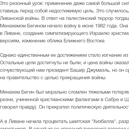
Это резонный урок: применение даже самой большой сил
ставишь перед собой недостижимую цель. Это случилось,
Ливанской войны. В ответ на палестинский террор тогдаш
Менахемом Бегином начало войну в июне 1982 года. Она
в Ливане, создание симпатизирующего Израилю христиан
версиям, изменение облика Ближнего Востока
Однако единственным ее достижением стало изгнание из 
Остальные цели достигнуты не были, и цена войны оказа
сочувствующий нам президент Башир Джумаэль, но он ср
на правительство с целью прекращения войны.
Менахем Бегин был морально сломлен тяжелыми потеря
резни, учиненной христианскими фалангами в Сабре и Ша
говорил правду). Он прекратил политическую деятельност
А в Ливане начала процветать шиитская "Хизбалла", раз