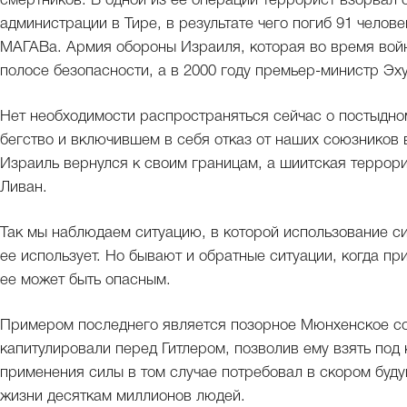
смертников. В одной из ее операций террорист взорвал 
администрации в Тире, в результате чего погиб 91 челов
МАГАВа. Армия обороны Израиля, которая во время войн
полосе безопасности, а в 2000 году премьер-министр Эх
Нет необходимости распространяться сейчас о постыдн
бегство и включившем в себя отказ от наших союзников
Израиль вернулся к своим границам, а шиитская террори
Ливан.
Так мы наблюдаем ситуацию, в которой использование си
ее использует. Но бывают и обратные ситуации, когда пр
ее может быть опасным.
Примером последнего является позорное Мюнхенское со
капитулировали перед Гитлером, позволив ему взять под 
применения силы в том случае потребовал в скором буд
жизни десяткам миллионов людей.