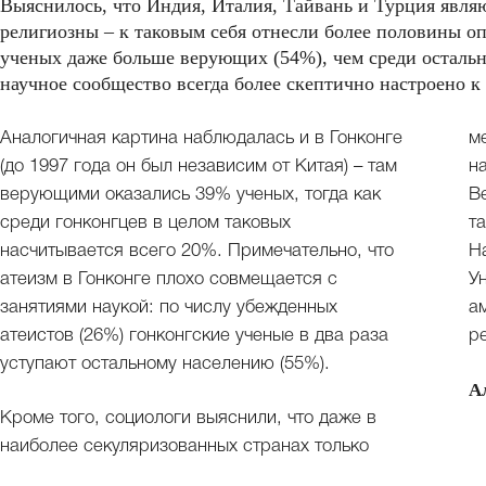
Выяснилось, что Индия, Италия, Тайвань и Турция являю
религиозны – к таковым себя отнесли более половины о
ученых даже больше верующих (54%), чем среди остально
научное сообщество всегда более скептично настроено к
Аналогичная картина наблюдалась и в Гонконге
м
(до 1997 года он был независим от Китая) – там
н
верующими оказались 39% ученых, тогда как
В
среди гонконгцев в целом таковых
т
насчитывается всего 20%. Примечательно, что
Н
атеизм в Гонконге плохо совмещается с
У
занятиями наукой: по числу убежденных
а
атеистов (26%) гонконгские ученые в два раза
р
уступают остальному населению (55%).
А
Кроме того, социологи выяснили, что даже в
наиболее секуляризованных странах только