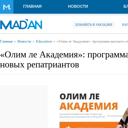
Перейти к основному содержанию
ГЛАВНАЯ
НОВОСТИ
Б
ДОБАВИТЬ В ЗАКЛАДКИ
НА
Вы здесь
Главная
Новости
Education
«Олим ле Академия»: программа высшего о
«Олим ле Академия»: программа
новых репатриантов