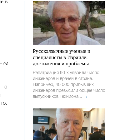
е в
Русскоязычные ученые и
специалисты в Израиле:
достижения и проблемы
Репатриация 90-х удвоила число
инженеров и врачей в стране.
Например, 40 000 прибывших
 но
инженеров превысили общее число
ы
выпускников Техниона...
→
то,