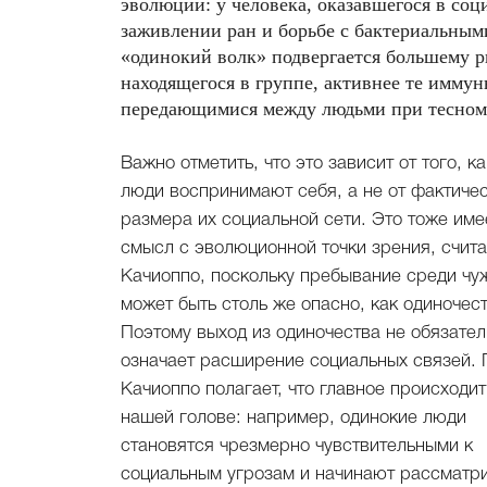
эволюции: у человека, оказавшегося в со
заживлении ран и борьбе с бактериальным
«одинокий волк» подвергается большему р
находящегося в группе, активнее те иммун
передающимися между людьми при тесном 
Важно отметить, что это зависит от того, ка
позицией позволяет «вылечить» одиночеств
люди воспринимают себя, а не от фактиче
более эффективно, чем предоставл
размера их социальной сети. Это тоже име
возможностей для взаимодействия или обучен
смысл с эволюционной точки зрения, счита
Качиоппо, поскольку пребывание среди чу
может быть столь же опасно, как одиночест
Поэтому выход из одиночества не обязател
означает расширение социальных связей. Г
Качиоппо полагает, что главное происходит
нашей голове: например, одинокие люди
становятся чрезмерно чувствительными к
социальным угрозам и начинают рассматр