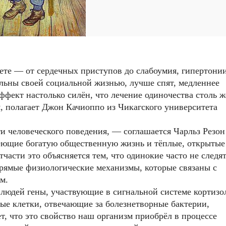
вете — от сердечных приступов до слабоумия, гипертони
ольны своей социальной жизнью, лучше спят, медленнее
ффект настолько силён, что лечение одиночества столь ж
ия, полагает Джон Качиоппо из Чикагского университета
ти человеческого поведения, — соглашается Чарльз Резон
ющие богатую общественную жизнь и тёплые, открытые
части это объясняется тем, что одинокие часто не следят
 прямые физиологические механизмы, которые связаны с
м.
 людей гены, участвующие в сигнальной системе кортизо
ые клетки, отвечающие за болезнетворные бактерии,
, что это свойство наш организм приобрёл в процессе