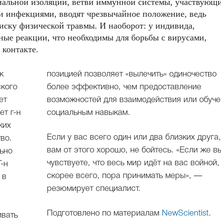
циальной изоляции, ветви иммунной системы, участвующи
и инфекциями, вводят чрезвычайное положение, ведь
иску физической травмы. И наоборот: у индивида,
ные реакции, что необходимы для борьбы с вирусами,
контакте.
к
о
ского
ение
ет
ие
ет г-н
социальным навыкам.
жих
Если у вас всего один или два близких друга,
во.
вам от этого хорошо, не бойтесь. «Если же в
ьно
чувствуете, что весь мир идёт на вас войной, 
-н
скорее всего, пора принимать меры», —
 в
резюмирует специалист.
Подготовлено по материалам
NewScientist
.
ивать