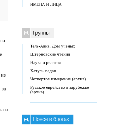
ИМЕНА И ЛИЦА
Группы
и и
Тель-Авив, Дом ученых
е
Штерновские чтения
Наука и религия
Хатуль мадан
 из
Четвертое измерение (архив)
Русское еврейство в зарубежье
 за
(архив)
ла и
Новое в блогах