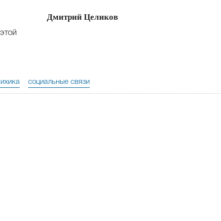
и
Дмитрий Целиков
 этой
сихика
социальные связи