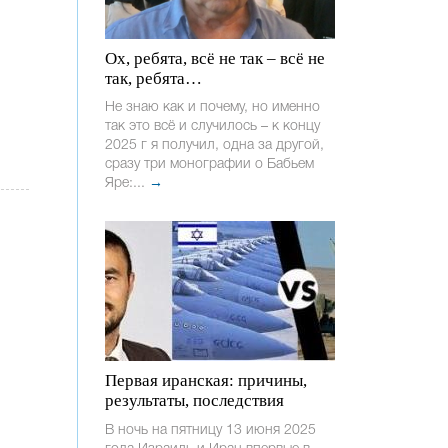
Ох, ребята, всё не так – всё не
так, ребята…
Не знаю как и почему, но именно
так это всё и случилось – к концу
2025 г я получил, одна за другой,
сразу три монографии о Бабьем
Яре:...
→
Первая иранская: причины,
результаты, последствия
В ночь на пятницу 13 июня 2025