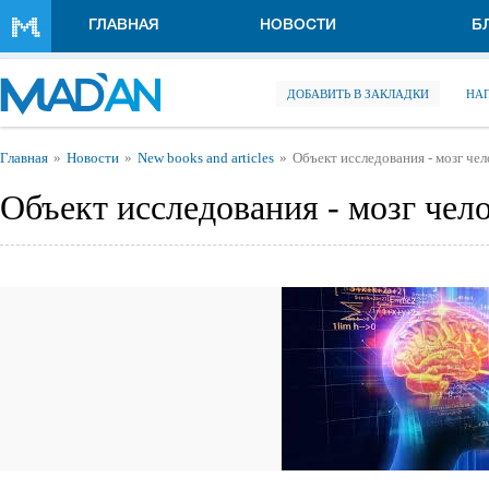
Перейти к основному содержанию
ГЛАВНАЯ
НОВОСТИ
Б
ДОБАВИТЬ В ЗАКЛАДКИ
НА
Вы здесь
Главная
Новости
New books and articles
Объект исследования - мозг чел
Объект исследования - мозг чел