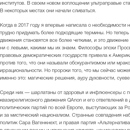
институтов. В своем новом воплощении ультраправые ста
В некоторых местах они начали сливаться.
Когда в 2017 году я впервые написала о необходимости 
трудно придумать более подходящие термины. Но теперь
движения становятся все более четкими, и это движение
ни с левыми, какими мы их знаем. Философы эпохи Прос
правовых демократических государств привела к Амери
против того, что они называли обскурантизмом или мрак
иррациональности. Но пророки того, что мы сейчас мож
именно это: магические решения, ауру духовности, суеве
Среди них — шарлатаны от здоровья и инфлюенсеры с п
квазирелигиозного движения QAnon и его ответвлений в д
политических партий по всей Европе, выступающих за Ро
и за мистический национализм. Странные совпадения н
политик Сара Вагенкнехт, и правая партия «Альтернатив