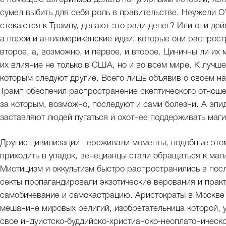
сумел выбить для себя роль в правительстве. Неужели 
стекаются к Трампу, делают это ради денег? Или они дей
а порой и антиамериканские идеи, которые они распрос
второе, а, возможно, и первое, и второе. Циничны ли их 
их влияние не только в США, но и во всем мире. К лучш
которым следуют другие. Всего лишь объявив о своем на
Трамп обеспечил распространение скептического отноше
за которым, возможно, последуют и сами болезни. А эпи
заставляют людей пугаться и охотнее поддерживать маг
Другие цивилизации переживали моменты, подобные этому
приходить в упадок, венецианцы стали обращаться к маг
Мистицизм и оккультизм быстро распространились в пос
секты пропагандировали экзотические верования и прак
самобичевание и самокастрацию. Аристократы в Москве
мешанине мировых религий, изобретательница которой, 
свое индуистско-буддийско-христианско-неоплатоническ