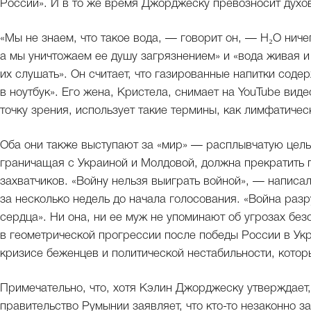
России». И в то же время Джорджеску превозносит духо
«Мы не знаем, что такое вода, — говорит он, — H₂O ничег
а мы уничтожаем ее душу загрязнением» и «вода живая и
их слушать». Он считает, что газированные напитки содер
в ноутбук». Его жена, Кристела, снимает на YouTube вид
точку зрения, использует такие термины, как лимфатиче
Оба они также выступают за «мир» — расплывчатую цель,
граничащая с Украиной и Молдовой, должна прекратить 
захватчиков. «Войну нельзя выиграть войной», — написа
за несколько недель до начала голосования. «Война раз
сердца». Ни она, ни ее муж не упоминают об угрозах без
в геометрической прогрессии после победы России в Укр
кризисе беженцев и политической нестабильности, котор
Примечательно, что, хотя Кэлин Джорджеску утверждает, 
правительство Румынии заявляет, что кто-то незаконно з