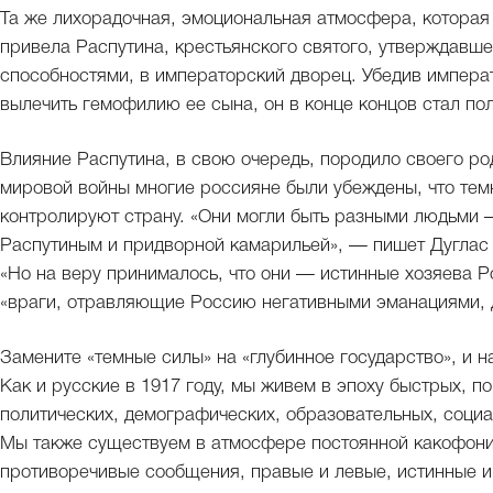
Та же лихорадочная, эмоциональная атмосфера, которая 
привела Распутина, крестьянского святого, утверждавше
способностями, в императорский дворец. Убедив императ
вылечить гемофилию ее сына, он в конце концов стал по
Влияние Распутина, в свою очередь, породило своего р
мировой войны многие россияне были убеждены, что те
контролируют страну. «Они могли быть разными людьми 
Распутиным и придворной камарильей», — пишет Дуглас 
«Но на веру принималось, что они — истинные хозяева Р
«враги, отравляющие Россию негативными эманациями, 
Замените «темные силы» на «глубинное государство», и н
Как и русские в 1917 году, мы живем в эпоху быстрых, 
политических, демографических, образовательных, соци
Мы также существуем в атмосфере постоянной какофонии
противоречивые сообщения, правые и левые, истинные 