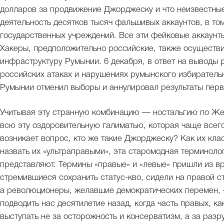
долларов за продвижение Джорджеску и что неизвестны
деятельность десятков тысяч фальшивых аккаунтов, в то
государственных учреждений. Все эти фейковые аккаунт
Хакеры, предположительно российские, также осуществи
инфраструктуру Румынии. 6 декабря, в ответ на выводы 
российских атаках и нарушениях румынского избирательн
Румынии отменил выборы и аннулировал результаты перв
Учитывая эту странную комбинацию — ностальгию по Жел
всю эту оздоровительную галиматью, которая чаще всего
возникает вопрос, кто же такие Джорджеску? Как их кл
назвать их «ультраправыми», эта старомодная терминолог
представляют. Термины «правые» и «левые» пришли из в
стремившиеся сохранить статус-кво, сидели на правой с
а революционеры, желавшие демократических перемен, 
подводить нас десятилетие назад, когда часть правых, ка
выступать не за осторожность и консерватизм, а за ра