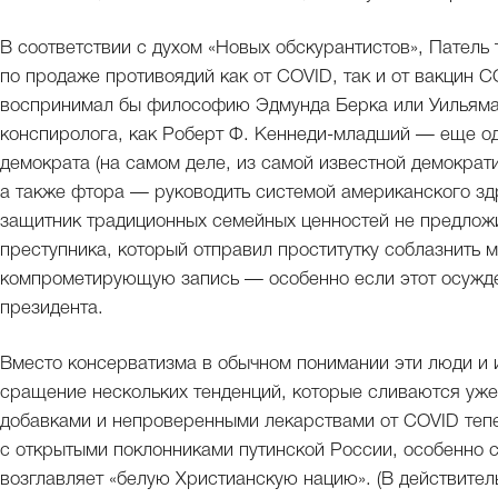
В соответствии с духом «Новых обскурантистов», Патель т
по продаже противоядий как от COVID, так и от вакцин CO
воспринимал бы философию Эдмунда Берка или Уильяма 
конспиролога, как Роберт Ф. Кеннеди-младший — еще од
демократа (на самом деле, из самой известной демократ
а также фтора — руководить системой американского зд
защитник традиционных семейных ценностей не предложи
преступника, который отправил проститутку соблазнить м
компрометирующую запись — особенно если этот осужде
президента.
Вместо консерватизма в обычном понимании эти люди и 
сращение нескольких тенденций, которые сливаются уже
добавками и непроверенными лекарствами от COVID те
с открытыми поклонниками путинской России, особенно с 
возглавляет «белую Христианскую нацию». (В действител