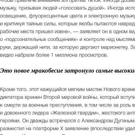
чтобы привлечь внимание алгоритма TikTok. Иногда доб
музыку, призывая людей «голосовать душой». Иногда ис
освещение, флуоресцентные цвета и электронную музык
и критикуя тайные силы, которые якобы пытаются навре
рабочие места пришел извне», — заявляет он в одном ви
о «подсознательных сообщениях» и контроле над мыслям
руки, держащей нити, за которую дергают марионетку. 
видео набрали более 1 миллиона просмотров.
Это новое мракобесие затронуло самые высок
Кроме того, этот кажущийся мягким мистик Нового врем
диктатора времен Второй мировой войны, который вступи
к смерти за военные преступления, в том числе за роль
и довоенного лидера «Железной гвардии», жестокого ан
героями. Он дважды встречался с Александром Дугиным
разместил на платформе X заявление (впоследствии удале