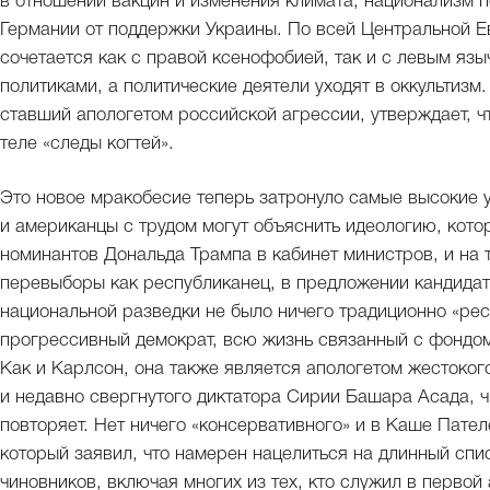
в отношении вакцин и изменения климата, национализм по
Германии от поддержки Украины. По всей Центральной Е
сочетается как с правой ксенофобией, так и с левым яз
политиками, а политические деятели уходят в оккультиз
ставший апологетом российской агрессии, утверждает, чт
теле «следы когтей».
Это новое мракобесие теперь затронуло самые высокие 
и американцы с трудом могут объяснить идеологию, кот
номинантов Дональда Трампа в кабинет министров, и на 
перевыборы как республиканец, в предложении кандидат
национальной разведки не было ничего традиционно «ре
прогрессивный демократ, всю жизнь связанный с фондом
Как и Карлсон, она также является апологетом жестоког
и недавно свергнутого диктатора Сирии Башара Асада, 
повторяет. Нет ничего «консервативного» и в Каше Пател
который заявил, что намерен нацелиться на длинный сп
чиновников, включая многих из тех, кто служил в первой