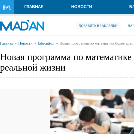
Перейти к основному содержанию
ГЛАВНАЯ
НОВОСТИ
Б
ДОБАВИТЬ В ЗАКЛАДКИ
НА
Вы здесь
Главная
Новости
Education
Новая программа по математике более адап
Новая программа по математике 
реальной жизни