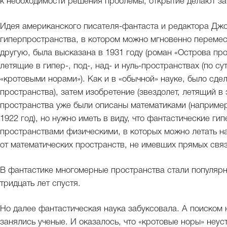
к необходимости решения проблемы, открытие делают за
Идея американского писателя-фантаста и редактора Дж
гиперпространства, в котором можно мгновенно перемес
другую, была высказана в 1931 году (роман «Острова про
летящие в гипер-, под-, над- и нуль-пространствах (по су
«кротовыми норами»). Как и в «обычной» науке, было сде
пространства), затем изобретение (звездолет, летящий 
пространства уже были описаны математиками (например
1922 год), но нужно иметь в виду, что фантастические г
пространствами физическими, в которых можно летать на
от математических пространств, не имевших прямых свя
В фантастике многомерные пространства стали популярны
тридцать лет спустя.
Но далее фантастическая наука забуксовала. А поиском
занялись ученые. И оказалось, что «кротовые норы» неус