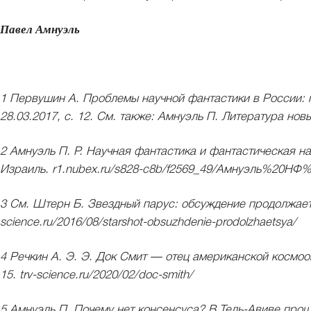
Павел Амнуэль
1 Первушин А. Проблемы научной фантастики в России: 
28.03.2017, с. 12. См. также: Амнуэль П. Литература новы
2 Амнуэль П. Р. Научная фантастика и фантастическая 
Израиль. r1.nubex.ru/s828-c8b/f2569_49/Амнуэль%20НФ
3 См. Штерн Б. Звездный парус: обсуждение продолжается 
science.ru/2016/08/starshot-obsuzhdenie-prodolzhaetsya/
4 Речкин А. Э. Э. Док Смит — отец американской космооп
15. trv-science.ru/2020/02/doc-smith/
5 Амнуэль П. Почему нет консенсуса? В Тель-Авиве про