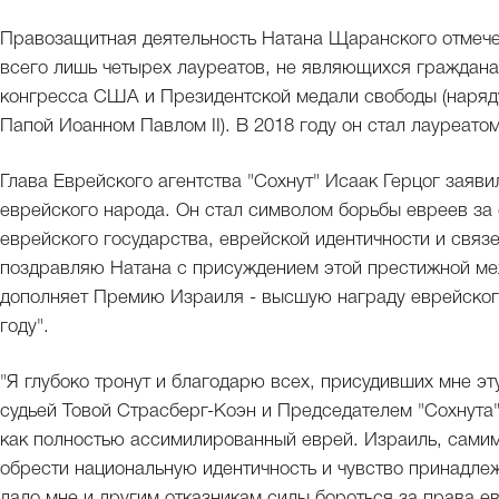
Правозащитная деятельность Натана Щаранского отмече
всего лишь четырех лауреатов, не являющихся граждан
конгресса США и Президентской медали свободы (наряд
Папой Иоанном Павлом II). В 2018 году он стал лауреат
Глава Еврейского агентства "Сохнут" Исаак Герцог заяв
еврейского народа. Он стал символом борьбы евреев за 
еврейского государства, еврейской идентичности и связ
поздравляю Натана с присуждением этой престижной ме
дополняет Премию Израиля - высшую награду еврейского
году".
"Я глубоко тронут и благодарю всех, присудивших мне э
судьей Товой Страсберг-Коэн и Председателем "Сохнута
как полностью ассимилированный еврей. Израиль, самим
обрести национальную идентичность и чувство принадле
дало мне и другим отказникам силы бороться за права ев