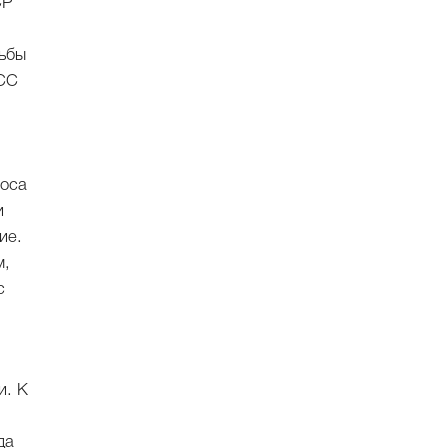
СР
рьбы
ПСС
лоса
и
ие.
м,
с
и. К
да