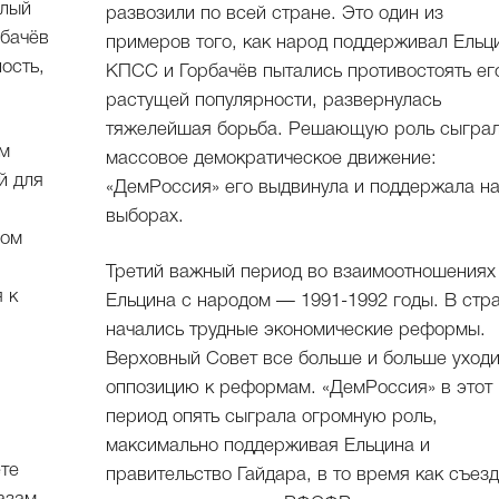
глый
развозили по всей стране. Это один из
рбачёв
примеров того, как народ поддерживал Ельц
ость,
КПСС и Горбачёв пытались противостоять ег
растущей популярности, развернулась
тяжелейшая борьба. Решающую роль сыгра
ам
массовое демократическое движение:
й для
«ДемРоссия» его выдвинула и поддержала н
выборах.
вом
Третий важный период во взаимоотношениях
 к
Ельцина с народом — 1991-1992 годы. В стр
начались трудные экономические реформы.
Верховный Совет все больше и больше уходи
оппозицию к реформам. «ДемРоссия» в этот
период опять сыграла огромную роль,
максимально поддерживая Ельцина и
ете
правительство Гайдара, в то время как съез