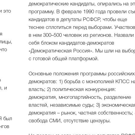
демократические кандидаты, опирались на эт
и это
программу. В феврале 1990 года провели съ
кандидатов в депутаты РСФСР, чтобы еще
теснее сплотиться перед выборами. Участво
я
в нем 300–500 человек из регионов. Назвали
улицы,
себя блоком кандидатов-демократов
что
«Демократическая Россия». Мы шли на выбо
,
с готовой общей платформой.
Основные положения программы российских
ю
демократов: 1) борьба с монополией КПСС н
, и
власть; 2) политическая конкуренция:
демократия, многопартийность, разделение
властей, независимые суды; 3) экономическа
демократия – рынок, частная собственность; 
Я был
свобода СМИ, отсутствие цензуры.
нгов