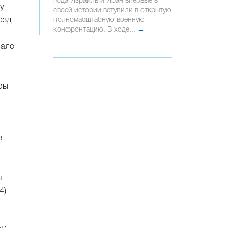
года Израиль и Иран впервые в
у
своей истории вступили в открытую
езд
полномасштабную военную
конфронтацию. В ходе...
→
вало
ры
а
я
4)