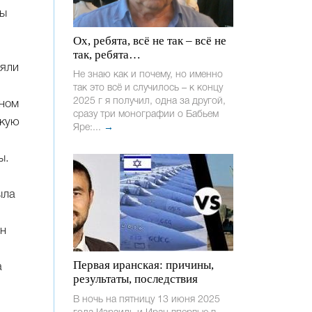
ры
Ох, ребята, всё не так – всё не
в
так, ребята…
няли
Не знаю как и почему, но именно
так это всё и случилось – к концу
2025 г я получил, одна за другой,
зном
сразу три монографии о Бабьем
скую
Яре:...
→
ы.
ыла
ин
Первая иранская: причины,
а
результаты, последствия
В ночь на пятницу 13 июня 2025