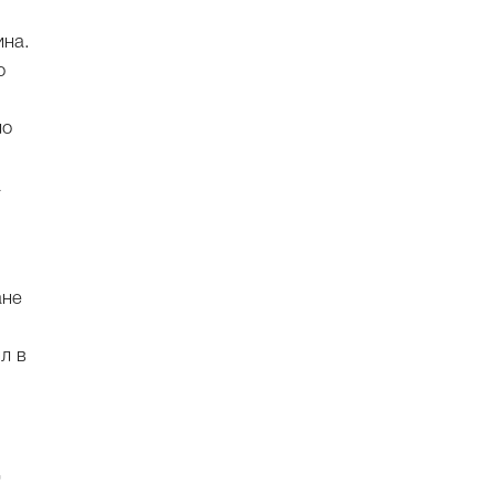
ина.
о
ло
а
ане
л в
д