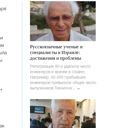
аря
ли
ам
Русскоязычные ученые и
специалисты в Израиле:
ыла
достижения и проблемы
ы
Репатриация 90-х удвоила число
инженеров и врачей в стране.
Например, 40 000 прибывших
инженеров превысили общее число
выпускников Техниона...
→
н
ак