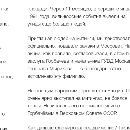
нная
площади. Через 11 месяцев, в середине янв
1991 года, вильнюсские события вывели на
ане,
улицы еще больше людей.
Приглашая людей на митинги, мы действова
официально, подавали заявки в Моссовет. Н
,
акции, как правило, согласовывали, в этом б
заслуга Горбачёва и начальника ГУВД Москв
дни
генерала Мырикова — с благодарностью
вспоминаю эту фамилию.
«народ
Настоящим народным героем стал Ельцин. О
очень ярко выступал на митингах, не боялся
толпы. Начиналось его противостояние с
Горбачёвым в Верховном Совете СССР.
то
Как дальше формировалось движение? Так к
 их