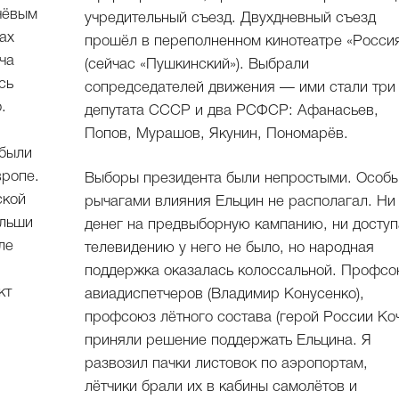
чёвым
учредительный съезд. Двухдневный съезд
ах
прошёл в переполненном кинотеатре «Росси
ча
(сейчас «Пушкинский»). Выбрали
сь
сопредседателей движения — ими стали три
.
депутата СССР и два РСФСР: Афанасьев,
Попов, Мурашов, Якунин, Пономарёв.
 были
вропе.
Выборы президента были непростыми. Особ
ской
рычагами влияния Ельцин не располагал. Ни
ольши
денег на предвыборную кампанию, ни доступ
ле
телевидению у него не было, но народная
поддержка оказалась колоссальной. Профс
кт
авиадиспетчеров (Владимир Конусенко),
профсоюз лётного состава (герой России Ко
приняли решение поддержать Ельцина. Я
развозил пачки листовок по аэропортам,
лётчики брали их в кабины самолётов и