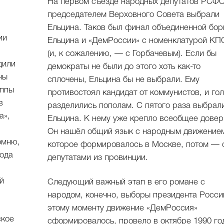
На первом съезде народных депутатов РСФ
председателем Верховного Совета выбрали
я
Ельцина. Таков был финал объединенной бо
ии
Ельцина и «ДемРоссии» с номенклатурой К
(и, к сожалению, — с Горбачевым). Если бы
дили
демократы не были до этого хоть как-то
ны
сплочены, Ельцина бы не выбрали. Ему
уппы
противостоял кандидат от коммунистов, и го
в
разделились пополам. С пятого раза выбрал
а»,
Ельцина. К нему уже крепло всеобщее довер
Он нашёл общий язык с народным движение
омню,
которое формировалось в Москве, потом — 
года
депутатами из провинции.
й
Следующий важный этап в его романе с
народом, конечно, выборы президента Росси
этому моменту движение «ДемРоссия»
ское
сформировалось, провело в октябре 1990 го