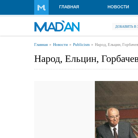
Перейти к основному содержанию
ГЛАВНАЯ
НОВОСТИ
ДОБАВИТЬ В
Вы здесь
Главная
Новости
Publicism
Народ, Ельцин, Горбаче
Народ, Ельцин, Горбаче