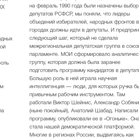
на февраль 1990 года были назначены выбо
ХХ
депутатов РСФСР, мы поняли, что лидеры
объедений избирателей, народных фронтов 
городах должны идти в депутаты. И предпри
следующий шаг, который не сделала
одных
межрегиональная депутатская группа в сою
ной
парламенте. МОИ сформировало аналитиче
группу, которая должна была заранее
роль
подготовить программу кандидатов в депутат
Большую роль в ней играла научная
ём
интеллигенция — люди, для которых ручка б
привычным рабочим инструментом. Там
работали Виктор Шейнис, Александр Собян
ла
(ныне покойный), Анатолий Шабад. Написали
программу, опубликовали ее в «Огоньке». Он
стала нашей демократической платформой.
Многие в регионах России, выдвигаясь как