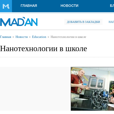
Перейти к основному содержанию
ГЛАВНАЯ
НОВОСТИ
Б
ДОБАВИТЬ В ЗАКЛАДКИ
НА
Вы здесь
Главная
Новости
Education
Нанотехнологии в школе
Нанотехнологии в школе