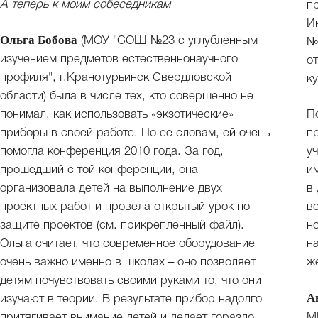
А теперь к моим собеседникам
п
И
Ольга Бобова
(МОУ "СОШ №23 с углубленным
№
изучением предметов естественнонаучного
о
профиля", г.Кранотурьинск Свердловской
к
области) была в числе тех, кто совершенно не
понимал, как использовать «экзотические»
П
приборы в своей работе. По ее словам, ей очень
п
помогла конференция 2010 года. За год,
у
прошедший с той конференции, она
и
организовала детей на выполнение двух
в
проектных работ и провела открытый урок по
в
защите проектов (см. прикрепленный файл).
н
Ольга считает, что современное оборудование
н
очень важно именно в школах – оно позволяет
ж
детям почувствовать своими руками то, что они
А
изучают в теории. В результате прибор надолго
М
притягивает внимание детей и делает гораздо