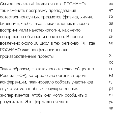
з
Смысл проекта «Школьная лига РОСНАНО» -
ч
так изменить программу преподавания
С
естественнонаучных предметов (физика, химия,
з
биология), чтобы школьники старших классов
п
воспринимали нанотехнологии, как нечто
о
совершенно обычное и понятное. В проект
м
вовлечено около 30 школ в тех регионах РФ, где
РОСНАНО уже профинансировало
2
производственные проекты.
с
н
Таким образом, Нанотехнологическое общество
н
России (НОР), которое было организатором
о
конференции, планировало собрать участников
р
двух этих масштабных государственных
с
экспериментов, чтобы они могли сообщить о
у
результатах. Это формальная часть.
ч