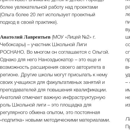
р
более увлекательной работу над проектами
л
(Ольга более 20 лет использует проектный
п
подход в своей практике).
в
Анатолий Лаврентьев
(МОУ «Лицей №2» г.
ш
Чебоксары) – участник Школьной Лиги
с
РОСНАНО. Во многом он соглашается с Ольгой.
с
Однако для него Наноэдьюкатор – это еще и
п
возможность расширения своего авторитета в
в
регионе. Другие школы могут присылать к нему
у
своих учащихся для факультативных занятий и
–
преподавателей для повышения квалификации.
и
Анатолий отмечает важную инфраструктурную
не
роль Школьной лиги – это площадка для
и
регулярного обмена опытом, это постоянная
П
«подпитка» новыми методическими материалами.
П