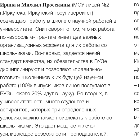
Ирина и Михаил Просекины
г
(МОУ лицей №2
п
г.Иркутска, Иркутский госуниверситет)
с
совмещают работу в школе с научной работой в
о
университете. Они говорят о том, что их работа
и
по «взрослым» грантам имеет два важных
э
организационных эффекта для их работы со
м
школьниками. Во-первых, задается некий
И
стандарт качества, их обязательства в ВУЗе
Д
дисциплинируют и позволяют «правильно»
п
готовить школьников к их будущей научной
–
работе (100% выпускников лицея поступают в
с
ВУЗы, около 20% идут в науку). Во-вторых, в
к
университете есть много студентов и
к
аспирантов, которых при определенных
м
условиях можно также привлекать к работе со
д
школьниками. Это дает мощное «плечо»
д
усиливающее возможности преподавателей.