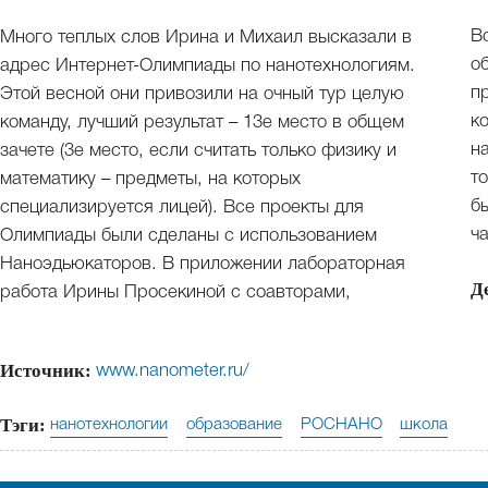
В
Много теплых слов Ирина и Михаил высказали в
о
адрес Интернет-Олимпиады по нанотехнологиям.
п
Этой весной они привозили на очный тур целую
к
команду, лучший результат – 13е место в общем
н
зачете (3е место, если считать только физику и
т
математику – предметы, на которых
б
специализируется лицей). Все проекты для
ча
Олимпиады были сделаны с использованием
Наноэдьюкаторов. В приложении лабораторная
Д
работа Ирины Просекиной с соавторами,
Источник:
www.nanometer.ru/
Тэги:
нанотехнологии
образование
РОСНАНО
школа