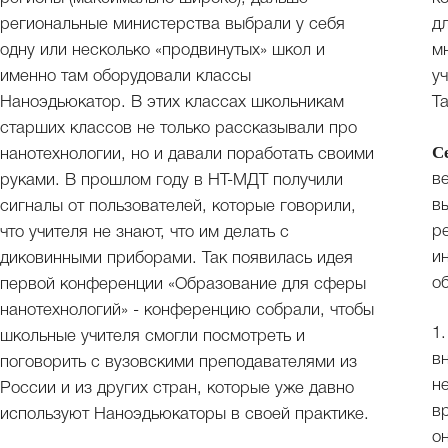
региональные министерства выбрали у себя
д
одну или несколько «продвинутых» школ и
м
именно там оборудовали классы
у
Наноэдьюкатор. В этих классах школьникам
Т
старших классов не только рассказывали про
С
нанотехнологии, но и давали поработать своими
в
руками. В прошлом году в НТ-МДТ получили
в
сигналы от пользователей, которые говорили,
р
что учителя не знают, что им делать с
и
диковинными приборами. Так появилась идея
о
первой конференции «Образование для сферы
нанотехнологий» - конференцию собрали, чтобы
1
школьные учителя смогли посмотреть и
в
поговорить с вузовскими преподавателями из
н
России и из других стран, которые уже давно
в
используют Наноэдьюкаторы в своей практике.
о