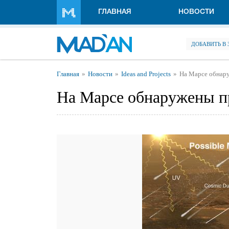
Перейти к основному содержанию
ГЛАВНАЯ
НОВОСТИ
ДОБАВИТЬ В
Вы здесь
Главная
Новости
Ideas and Projects
На Марсе обнар
На Марсе обнаружены п