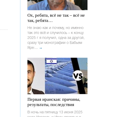
Ох, ребята, всё не так – всё не
так, ребята…
Не знаю как и почему, но именно
так это всё и случилось – к концу
2025 г я получил, одна за другой,
сразу три монографии о Бабьем
Яре:...
→
Первая иранская: причины,
результаты, последствия
В ночь на пятницу 13 июня 2025