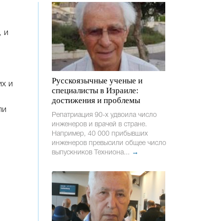
, и
Русскоязычные ученые и
их и
специалисты в Израиле:
достижения и проблемы
ли
Репатриация 90-х удвоила число
инженеров и врачей в стране.
Например, 40 000 прибывших
инженеров превысили общее число
выпускников Техниона...
→