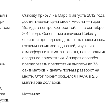
были
Curiosity прибыл на Марс 6 августа 2012 года
при
достиг главной цели своей миссии — горы
ством
Эолида в центре кратера Гейл — в сентябре
2014 года. Основными задачами Curiosity
а
является проведение детальных геологическ
геохимических исследований, изучение
атмосферы и климата планеты, поиск воды и
следов ее присутствия. Аппарат способен
оне
преодолевать препятствия высотой до 75
сантиметров и делать полный разворот на
месте. Этот проект обошелся НАСА в 2,5
миллиарда долларов.
о,
гла
Источник:
усов.