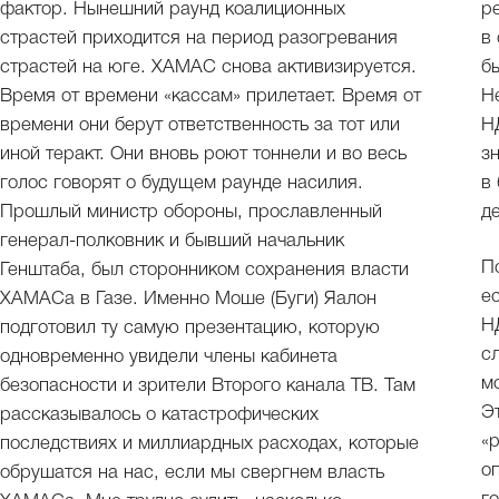
фактор. Нынешний раунд коалиционных
р
страстей приходится на период разогревания
в
страстей на юге. ХАМАС снова активизируется.
б
Время от времени «кассам» прилетает. Время от
Н
времени они берут ответственность за тот или
Н
иной теракт. Они вновь роют тоннели и во весь
з
голос говорят о будущем раунде насилия.
в
Прошлый министр обороны, прославленный
д
генерал-полковник и бывший начальник
П
Генштаба, был сторонником сохранения власти
е
ХАМАСа в Газе. Именно Моше (Буги) Яалон
Н
подготовил ту самую презентацию, которую
с
одновременно увидели члены кабинета
м
безопасности и зрители Второго канала ТВ. Там
Э
рассказывалось о катастрофических
«
последствиях и миллиардных расходах, которые
о
обрушатся на нас, если мы свергнем власть