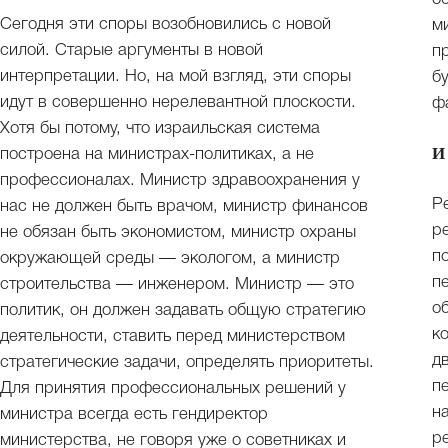
Сегодня эти споры возобновились с новой
м
силой. Старые аргументы в новой
п
интерпретации. Но, на мой взгляд, эти споры
б
идут в совершенно нерелевантной плоскости.
ф
Хотя бы потому, что израильская система
И
построена на министрах-политиках, а не
профессионалах. Министр здравоохранения у
Р
нас не должен быть врачом, министр финансов
р
не обязан быть экономистом, министр охраны
п
окружающей среды — экологом, а министр
п
строительства — инженером. Министр — это
о
политик, он должен задавать общую стратегию
к
деятельности, ставить перед министерством
д
стратегические задачи, определять приоритеты.
п
Для принятия профессиональных решений у
н
министра всегда есть гендиректор
р
министерства, не говоря уже о советниках и