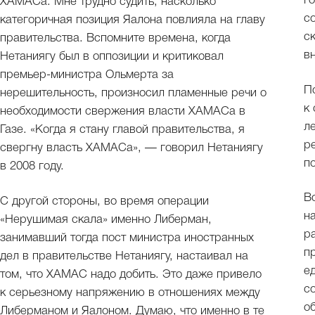
г
ХАМАСа. Мне трудно судить, насколько
с
категоричная позиция Яалона повлияла на главу
с
правительства. Вспомните времена, когда
в
Нетаниягу был в оппозиции и критиковал
премьер-министра Ольмерта за
П
нерешительность, произносил пламенные речи о
к
необходимости свержения власти ХАМАСа в
л
Газе. «Когда я стану главой правительства, я
р
свергну власть ХАМАСа», — говорил Нетаниягу
п
в 2008 году.
В
С другой стороны, во время операции
н
«Нерушимая скала» именно Либерман,
р
занимавший тогда пост министра иностранных
п
дел в правительстве Нетаниягу, настаивал на
е
том, что ХАМАС надо добить. Это даже привело
с
к серьезному напряжению в отношениях между
о
Либерманом и Яалоном. Думаю, что именно в те