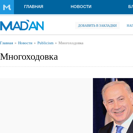
Перейти к основному содержанию
ГЛАВНАЯ
НОВОСТИ
Б
ДОБАВИТЬ В ЗАКЛАДКИ
НА
Вы здесь
Главная
Новости
Publicism
Многоходовка
Многоходовка