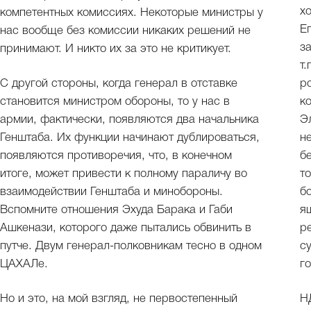
х
компетентных комиссиях. Некоторые министры у
Е
нас вообще без комиссии никаких решений не
з
принимают. И никто их за это не критикует.
т
С другой стороны, когда генерал в отставке
р
становится министром обороны, то у нас в
к
армии, фактически, появляются два начальника
Э
Генштаба. Их функции начинают дублироваться,
н
появляются противоречия, что, в конечном
б
итоге, может привести к полному параличу во
т
взаимодействии Генштаба и минобороны.
б
Вспомните отношения Эхуда Барака и Габи
я
Ашкенази, которого даже пытались обвинить в
р
путче. Двум генерал-полковникам тесно в одном
с
ЦАХАЛе.
го
Но и это, на мой взгляд, не первостепенный
Н