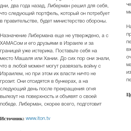
ч
дни, два года назад, Либерман решил для себя,
м
что следующий портфель, который он потребует
в правительстве, будет министерство обороны.
Н
п
Назначение Либермана еще не утверждено, а с
п
ХАМАСом и его друзьями в Израиле и за
в
границей уже истерика. Поставьте себя на
о
место Машаля или Хании. До сих пор они знали,
м
что в любой момент могут развязать войну с
и
Израилем, но при этом их власти ничто не
п
грозит. Они отсидятся в бункерах, а на
следующий день после прекращения огня
Ц
вылезут на поверхность и объявят о своей
победе. Либерман, скорее всего, подготовит
Источник:
www.iton.tv