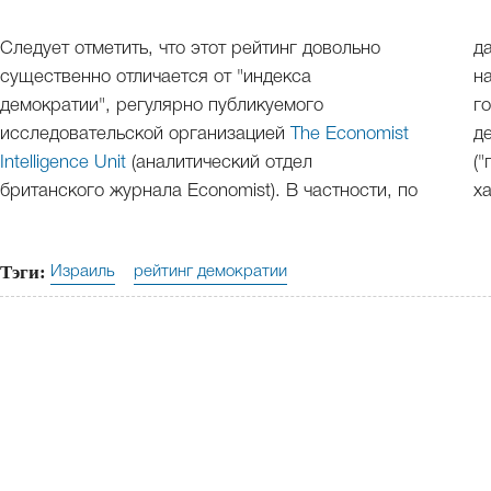
Следует отметить, что этот рейтинг довольно
д
существенно отличается от "индекса
находи
демократии", регулярно публикуемого
г
исследовательской организацией
The Economist
д
Intelligence Unit
(аналитический отдел
("гибридный режим"), а Россия - 117 место с
британского журнала Economist). В частности, по
х
Тэги:
Израиль
рейтинг демократии