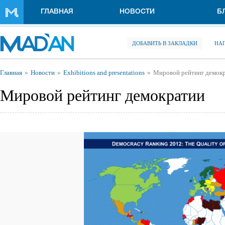
Перейти к основному содержанию
ГЛАВНАЯ
НОВОСТИ
Б
ДОБАВИТЬ В ЗАКЛАДКИ
НА
Вы здесь
Главная
Новости
Exhibitions and presentations
Мировой рейтинг демок
Мировой рейтинг демократии