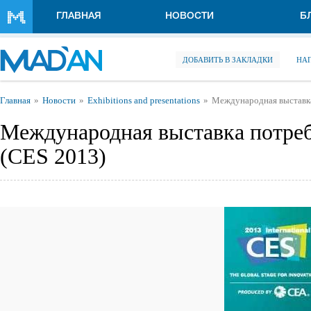
Перейти к основному содержанию
ГЛАВНАЯ
НОВОСТИ
Б
ДОБАВИТЬ В ЗАКЛАДКИ
НА
Вы здесь
Главная
Новости
Exhibitions and presentations
Международная выставка
Международная выставка потреб
(CES 2013)