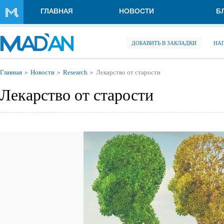
Перейти к основному содержанию
ГЛАВНАЯ
НОВОСТИ
Б
ДОБАВИТЬ В ЗАКЛАДКИ
НА
Вы здесь
Главная
Новости
Research
Лекарство от старости
Лекарство от старости