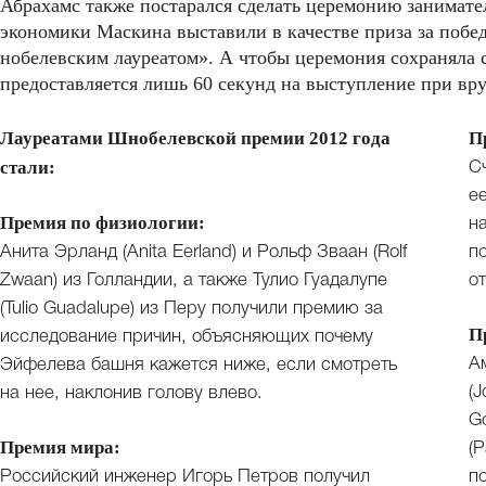
Абрахамс также постарался сделать церемонию занимате
экономики Маскина выставили в качестве приза за побе
нобелевским лауреатом». А чтобы церемония сохраняла 
предоставляется лишь 60 секунд на выступление при вр
Лауреатами Шнобелевской премии 2012 года
П
стали:
С
е
Премия по физиологии:
н
Анита Эрланд (Anita Eerland) и Рольф Зваан (Rolf
п
Zwaan) из Голландии, а также Тулио Гуадалупе
о
(Tulio Guadalupe) из Перу получили премию за
П
исследование причин, объясняющих почему
А
Эйфелева башня кажется ниже, если смотреть
(
на нее, наклонив голову влево.
G
Премия мира:
(P
Российский инженер Игорь Петров получил
п