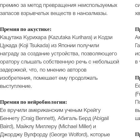
премию за метод превращения неиспользуемых
с
запасов взрывчатых веществ в наноалмазы.
хв
Премия по акустике:
П
Кацутака Курихара (Kazutaka Kurihara) и Кодзи
А
Цукада (Koji Tsukada) из Японии получили
Г
награду за создание устройства, позволяющего
и
оратору слышать собственную речь с небольшой
в
задержкой, что, по мнению авторов
П
изобретения, помешает ему продолжать
Е
выступление.
(
Премия по нейробиологии:
П
Ее вручили американским ученым Крейгу
в
Беннету (Craig Bennett), Абигаль Берд (Abigail
ш
Baird), Майклу Миллеру (Michael Miller) и
П
Джорджу Вулфорду (George Wolford), которые