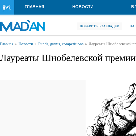
Перейти к основному содержанию
ГЛАВНАЯ
НОВОСТИ
Б
ДОБАВИТЬ В ЗАКЛАДКИ
НА
Вы здесь
Главная
Новости
Funds, grants, competitions
Лауреаты Шнобелевской п
Лауреаты Шнобелевской премии