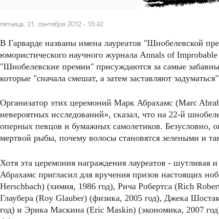
пятница, 21. сентября 2012 - 15:42
В Гарварде названы имена лауреатов "Шнобелевской пре
юмористического научного журнала Annals of Improbable 
"Шнобелевские премии" присуждаются за самые забавные
которые "сначала смешат, а затем заставляют задуматься"
Организатор этих церемоний Марк Абрахамс (Marc Abr
невероятных исследований», сказал, что на 22-й шнобел
оперных певцов и бумажных самолетиков. Безусловно, он
мертвой рыбы, почему волосы становятся зелеными и так
Хотя эта церемония награждения лауреатов - шутливая и
Абрахамс пригласил для вручения призов настоящих ноб
Herschbach) (химия, 1986 год), Рича Робертса (Rich Rober
Глаубера (Roy Glauber) (физика, 2005 год), Джека Шостак
год) и Эрика Маскина (Eric Maskin) (экономика, 2007 год