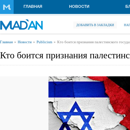
Перейти к основному содержанию
ГЛАВНАЯ
НОВОСТИ
Б
ДОБАВИТЬ В ЗАКЛАДКИ
НА
Вы здесь
Главная
Новости
Publicism
Кто боится признания палестинского госуда
Кто боится признания палестинс