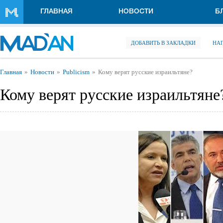
Перейти к основному содержанию
ГЛАВНАЯ
НОВОСТИ
Б
ДОБАВИТЬ В ЗАКЛАДКИ
НА
Вы здесь
Главная
Новости
Publicism
Кому верят русские израильтяне?
Кому верят русские израильтяне