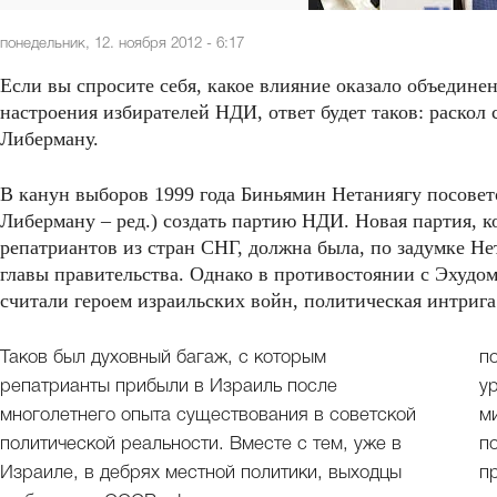
понедельник, 12. ноября 2012 - 6:17
Если вы спросите себя, какое влияние оказало объедине
настроения избирателей НДИ, ответ будет таков: раскол 
Либерману.
В канун выборов 1999 года Биньямин Нетаниягу посовет
Либерману – ред.) создать партию НДИ. Новая партия, к
репатриантов из стран СНГ, должна была, по задумке Нет
главы правительства. Однако в противостоянии с Эхудом
считали героем израильских войн, политическая интрига
Таков был духовный багаж, с которым
п
репатрианты прибыли в Израиль после
у
многолетнего опыта существования в советской
м
политической реальности. Вместе с тем, уже в
п
Израиле, в дебрях местной политики, выходцы
п