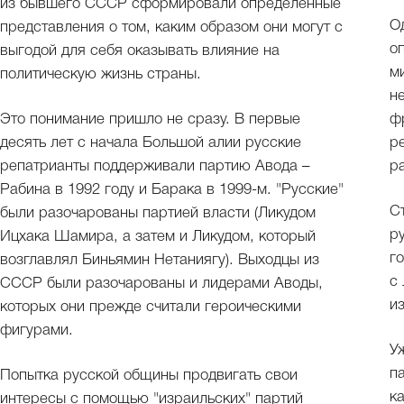
из бывшего СССР сформировали определенные
О
представления о том, каким образом они могут с
о
выгодой для себя оказывать влияние на
м
политическую жизнь страны.
н
Это понимание пришло не сразу. В первые
ф
десять лет с начала Большой алии русские
р
репатрианты поддерживали партию Авода –
р
Рабина в 1992 году и Барака в 1999-м. "Русские"
С
были разочарованы партией власти (Ликудом
р
Ицхака Шамира, а затем и Ликудом, который
г
возглавлял Биньямин Нетаниягу). Выходцы из
с
СССР были разочарованы и лидерами Аводы,
и
которых они прежде считали героическими
фигурами.
У
п
Попытка русской общины продвигать свои
к
интересы с помощью "израильских" партий