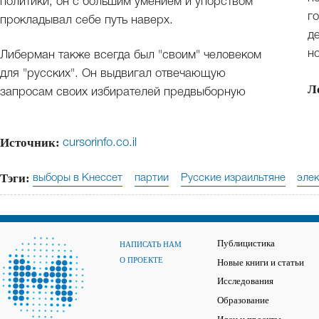
политики, он с большим умением и упорством
г
прокладывал себе путь наверх.
д
н
Либерман также всегда был "своим" человеком
для "русских". Он выдвигал отвечающую
Л
запросам своих избирателей предвыборную
Источник:
cursorinfo.co.il
Тэги:
выборы в Кнессет
партии
Русские израильтяне
эле
Публицистика
НАПИСАТЬ НАМ
О ПРОЕКТЕ
Новые книги и статьи
Исследования
Образование