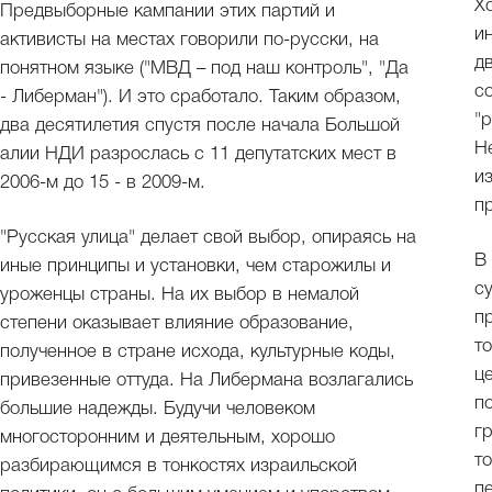
Х
Предвыборные кампании этих партий и
и
активисты на местах говорили по-русски, на
д
понятном языке ("МВД – под наш контроль", "Да
с
- Либерман"). И это сработало. Таким образом,
"
два десятилетия спустя после начала Большой
Н
алии НДИ разрослась с 11 депутатских мест в
и
2006-м до 15 - в 2009-м.
п
"Русская улица" делает свой выбор, опираясь на
В
иные принципы и установки, чем старожилы и
с
уроженцы страны. На их выбор в немалой
п
степени оказывает влияние образование,
т
полученное в стране исхода, культурные коды,
ц
привезенные оттуда. На Либермана возлагались
п
большие надежды. Будучи человеком
г
многосторонним и деятельным, хорошо
то
разбирающимся в тонкостях израильской
п