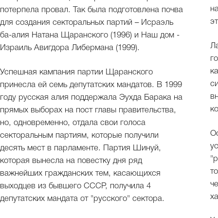
н
потерпела провал. Так была подготовлена почва
э
для создания секторальных партий – Исраэль
ба-алия Натана Щаранского (1996) и Наш дом -
Л
Израиль Авигдора Либермана (1999).
г
к
Успешная кампания партии Щаранского
с
принесла ей семь депутатских мандатов. В 1999
в
году русская алия поддержала Эухда Барака на
к
прямых выборах на пост главы правительства,
но, одновременно, отдала свои голоса
О
секторальным партиям, которые получили
у
десять мест в парламенте. Партия Шинуй,
"
которая вынесла на повестку дня ряд
т
важнейших гражданских тем, касающихся
ч
выходцев из бывшего СССР, получила 4
х
депутатских мандата от "русского" сектора.